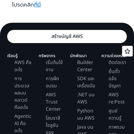
โปรดคลิก
ที่นี่
สร้างบัญชี AWS
เรียนรู้
ทรัพยากร
นักพัฒนา
ความช่วยเหลือ
AWS คือ
เริ่มต้นใช้
Builder
ติดต่อเรา
อะไร
งาน
Center
ยื่นตั๋ว
การ
การฝึก
SDK และ
แจ้ง
ประมวล
อบรม
เครื่องมือ
ปัญหา
ผลบน
AWS
.NET บน
AWS
คลาวด์
Trust
AWS
re:Post
คืออะไร
Center
Python
ศูนย์
Agentic
ไลบราลี
บน AWS
ความรู้
AI คือ
โซลูชัน
Java บน
ภาพรวม
อะไร
ของ