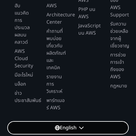
AWS
ของ
ฮับ
AWS
AWS
PHP บน
แนวคิด
Architecture
Support
AWS
การ
Center
รับความ
JavaScript
ประมวล
คำถามที่
ช่วยเหลือ
บน AWS
ผลบน
พบบ่อย
จากผู้
คลาวด์
เกี่ยวกับ
เชี่ยวชาญ
AWS
ผลิตภัณฑ์
การช่วย
Cloud
และ
การเข้า
Security
เทคนิค
ถึงของ
มีอะไรใหม่
รายงาน
AWS
บล็อก
การ
กฎหมาย
วิเคราะห์
ข่าว
ประชาสัมพันธ์
พาร์ทเนอ
ร์ AWS
English