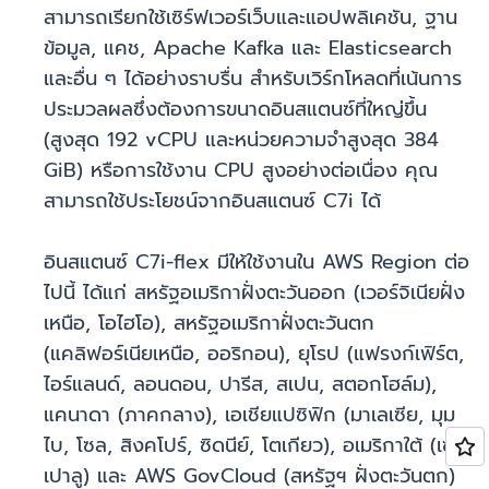
สามารถเรียกใช้เซิร์ฟเวอร์เว็บและแอปพลิเคชัน, ฐาน
ข้อมูล, แคช, Apache Kafka และ Elasticsearch
และอื่น ๆ ได้อย่างราบรื่น สำหรับเวิร์กโหลดที่เน้นการ
ประมวลผลซึ่งต้องการขนาดอินสแตนซ์ที่ใหญ่ขึ้น
(สูงสุด 192 vCPU และหน่วยความจำสูงสุด 384
GiB) หรือการใช้งาน CPU สูงอย่างต่อเนื่อง คุณ
สามารถใช้ประโยชน์จากอินสแตนซ์ C7i ได้
อินสแตนซ์ C7i-flex มีให้ใช้งานใน AWS Region ต่อ
ไปนี้ ได้แก่ สหรัฐอเมริกาฝั่งตะวันออก (เวอร์จิเนียฝั่ง
เหนือ, โอไฮโอ), สหรัฐอเมริกาฝั่งตะวันตก
(แคลิฟอร์เนียเหนือ, ออริกอน), ยุโรป (แฟรงก์เฟิร์ต,
ไอร์แลนด์, ลอนดอน, ปารีส, สเปน, สตอกโฮล์ม),
แคนาดา (ภาคกลาง), เอเชียแปซิฟิก (มาเลเซีย, มุม
ไบ, โซล, สิงคโปร์, ซิดนีย์, โตเกียว), อเมริกาใต้ (เซา
เปาลู) และ AWS GovCloud (สหรัฐฯ ฝั่งตะวันตก)