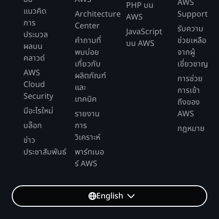
AWS
PHP บน
แนวคิด
Architecture
Support
AWS
การ
Center
รับความ
JavaScript
ประมวล
คำถามที่
ช่วยเหลือ
บน AWS
ผลบน
พบบ่อย
จากผู้
คลาวด์
เกี่ยวกับ
เชี่ยวชาญ
AWS
ผลิตภัณฑ์
การช่วย
Cloud
และ
การเข้า
Security
เทคนิค
ถึงของ
มีอะไรใหม่
รายงาน
AWS
บล็อก
การ
กฎหมาย
วิเคราะห์
ข่าว
ประชาสัมพันธ์
พาร์ทเนอ
ร์ AWS
English