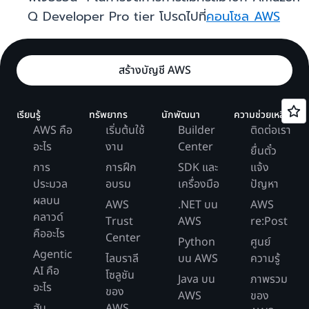
Q Developer Pro tier โปรดไปที่
คอนโซล AWS
สร้างบัญชี AWS
เรียนรู้
ทรัพยากร
นักพัฒนา
ความช่วยเหลือ
AWS คือ
เริ่มต้นใช้
Builder
ติดต่อเรา
อะไร
งาน
Center
ยื่นตั๋ว
การ
การฝึก
SDK และ
แจ้ง
ประมวล
อบรม
เครื่องมือ
ปัญหา
ผลบน
AWS
.NET บน
AWS
คลาวด์
Trust
AWS
re:Post
คืออะไร
Center
Python
ศูนย์
Agentic
ไลบราลี
บน AWS
ความรู้
AI คือ
โซลูชัน
Java บน
ภาพรวม
อะไร
ของ
AWS
ของ
ฮับ
AWS