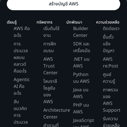
สร้างบัญชี AWS
เรียนรู้
ทรัพยากร
นักพัฒนา
ความช่วยเหลือ
AWS คือ
เริ่มต้นใช้
Builder
ติดต่อเรา
อะไร
งาน
Center
ยื่นตั๋ว
การ
การฝึก
SDK และ
แจ้ง
ประมวล
อบรม
เครื่องมือ
ปัญหา
ผลบน
AWS
.NET บน
AWS
คลาวด์
Trust
AWS
re:Post
คืออะไร
Center
Python
ศูนย์
Agentic
ไลบราลี
บน AWS
ความรู้
AI คือ
โซลูชัน
Java บน
ภาพรวม
อะไร
ของ
AWS
ของ
ฮับ
AWS
AWS
PHP บน
แนวคิด
Architecture
Support
AWS
การ
Center
รับความ
JavaScript
ประมวล
คำถามที่
ช่วยเหลือ