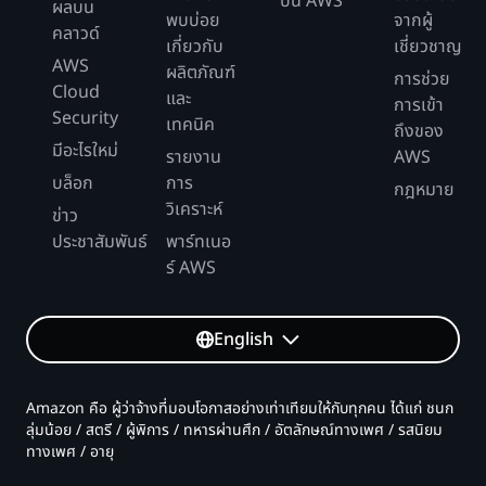
บน AWS
ผลบน
พบบ่อย
จากผู้
คลาวด์
เกี่ยวกับ
เชี่ยวชาญ
AWS
ผลิตภัณฑ์
การช่วย
Cloud
และ
การเข้า
Security
เทคนิค
ถึงของ
มีอะไรใหม่
รายงาน
AWS
บล็อก
การ
กฎหมาย
วิเคราะห์
ข่าว
ประชาสัมพันธ์
พาร์ทเนอ
ร์ AWS
English
Amazon คือ ผู้ว่าจ้างที่มอบโอกาสอย่างเท่าเทียมให้กับทุกคน ได้แก่ ชนก
ลุ่มน้อย / สตรี / ผู้พิการ / ทหารผ่านศึก / อัตลักษณ์ทางเพศ / รสนิยม
ทางเพศ / อายุ