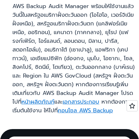
AWS Backup Audit Manager พร้อมให้ใช้งานแล้ว
วันนี้ในสหรัฐอเมริกาฝั่งตะวันออก (โอไฮโอ, เวอร์จิเนีย
ฝั่งเหนือ), สหรัฐอเมริกาฝั่งตะวันตก (แคลิฟอร์เนีย
เหนือ, ออริกอน), แคนาดา (ภาคกลาง), ยุโรป (แฟ
รงก์เฟิร์ต, ไอร์แลนด์, ลอนดอน, มิลาน, ปารีส,
สตอกโฮล์ม), อเมริกาใต้ (เซาเปาลู), แอฟริกา (เคป
ทาวน์), เอเชียแปซิฟิก (ฮ่องกง, มุมไบ, โอซากะ, โซล,
สิงคโปร์, ซิดนีย์, โตเกียว), ตะวันออกกลาง (บาห์เรน)
และ Region ใน AWS GovCloud (สหรัฐฯ ฝั่งตะวัน
ออก, สหรัฐฯ ฝั่งตะวันตก) หากต้องการเรียนรู้เพิ่ม
เติมเกี่ยวกับ AWS Backup Audit Manager โปรด
ไปที่
หน้าผลิตภัณฑ์
และ
เอกสารประกอบ
หากต้องการ
เริ่มต้นใช้งาน ให้ไปที่
คอนโซล AWS Backup