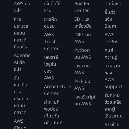
AWS คือ
เริ่มต้นใช้
Builder
ติดต่อเรา
อะไร
งาน
Center
ยื่นตั๋ว
การ
การฝึก
SDK และ
แจ้ง
ประมวล
อบรม
เครื่องมือ
ปัญหา
ผลบน
AWS
.NET บน
AWS
คลาวด์
Trust
AWS
re:Post
คืออะไร
Center
Python
ศูนย์
Agentic
ไลบราลี
บน AWS
ความรู้
AI คือ
โซลูชัน
Java บน
ภาพรวม
อะไร
ของ
AWS
ของ
ฮับ
AWS
AWS
PHP บน
แนวคิด
Architecture
Support
AWS
การ
Center
รับความ
JavaScript
ประมวล
คำถามที่
ช่วยเหลือ
บน AWS
ผลบน
พบบ่อย
จากผู้
คลาวด์
เกี่ยวกับ
เชี่ยวชาญ
AWS
ผลิตภัณฑ์
การช่วย
Cloud