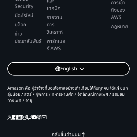
และ
การเข้า
Security
เทคนิค
ถึงของ
มีอะไรใหม่
รายงาน
AWS
บล็อก
การ
กฎหมาย
วิเคราะห์
ข่าว
ประชาสัมพันธ์
พาร์ทเนอ
ร์ AWS
English
Amazon คือ ผู้ว่าจ้างที่มอบโอกาสอย่างเท่าเทียมให้กับทุกคน ได้แก่ ชนก
ลุ่มน้อย / สตรี / ผู้พิการ / ทหารผ่านศึก / อัตลักษณ์ทางเพศ / รสนิยม
ทางเพศ / อายุ
กลับขึ้นด้านบน