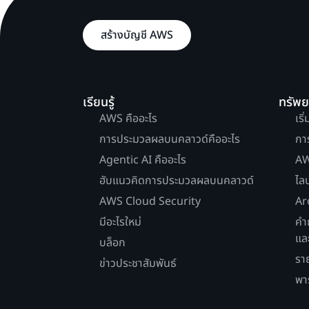
สร้างบัญชี AWS
เรียนรู้
ทรัพ
AWS คืออะไร
เริ
การประมวลผลบนคลาวด์คืออะไร
กา
Agentic AI คืออะไร
AW
ฮับแนวคิดการประมวลผลบนคลาวด์
ไล
AWS Cloud Security
Ar
มีอะไรใหม่
คำ
แล
บล็อก
รา
ข่าวประชาสัมพันธ์
พา