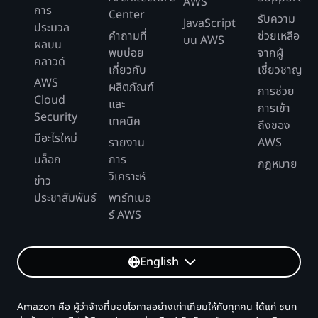
AWS
การ
Center
รับความ
JavaScript
ประมวล
คำถามที่
ช่วยเหลือ
บน AWS
ผลบน
พบบ่อย
จากผู้
คลาวด์
เกี่ยวกับ
เชี่ยวชาญ
AWS
ผลิตภัณฑ์
การช่วย
Cloud
และ
การเข้า
Security
เทคนิค
ถึงของ
มีอะไรใหม่
รายงาน
AWS
บล็อก
การ
กฎหมาย
วิเคราะห์
ข่าว
ประชาสัมพันธ์
พาร์ทเนอ
ร์ AWS
English
Amazon คือ ผู้ว่าจ้างที่มอบโอกาสอย่างเท่าเทียมให้กับทุกคน ได้แก่ ชนก