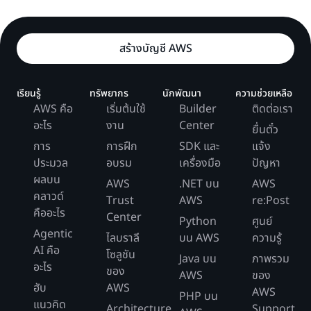
สร้างบัญชี AWS
เรียนรู้
ทรัพยากร
นักพัฒนา
ความช่วยเหลือ
AWS คือ
เริ่มต้นใช้
Builder
ติดต่อเรา
อะไร
งาน
Center
ยื่นตั๋ว
การ
การฝึก
SDK และ
แจ้ง
ประมวล
อบรม
เครื่องมือ
ปัญหา
ผลบน
AWS
.NET บน
AWS
คลาวด์
Trust
AWS
re:Post
คืออะไร
Center
Python
ศูนย์
Agentic
ไลบราลี
บน AWS
ความรู้
AI คือ
โซลูชัน
Java บน
ภาพรวม
อะไร
ของ
AWS
ของ
ฮับ
AWS
AWS
PHP บน
แนวคิด
Architecture
Support