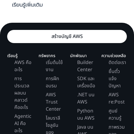
เรียนรู้เพิ่มเติม
สร้างบัญชี AWS
เรียนรู้
ทรัพยากร
นักพัฒนา
ความช่วยเหลือ
AWS คือ
เริ่มต้นใช้
Builder
ติดต่อเรา
อะไร
งาน
Center
ยื่นตั๋ว
การ
การฝึก
SDK และ
แจ้ง
ประมวล
อบรม
เครื่องมือ
ปัญหา
ผลบน
AWS
.NET บน
AWS
คลาวด์
Trust
AWS
re:Post
คืออะไร
Center
Python
ศูนย์
Agentic
ไลบราลี
บน AWS
ความรู้
AI คือ
โซลูชัน
Java บน
ภาพรวม
อะไร
ของ