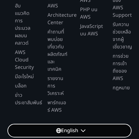
AWS
ของ
ฮับ
AWS
AWS
PHP บน
แนวคิด
Architecture
Support
AWS
การ
Center
รับความ
JavaScript
ประมวล
คำถามที่
ช่วยเหลือ
บน AWS
ผลบน
พบบ่อย
จากผู้
คลาวด์
เกี่ยวกับ
เชี่ยวชาญ
AWS
ผลิตภัณฑ์
การช่วย
Cloud
และ
การเข้า
Security
เทคนิค
ถึงของ
มีอะไรใหม่
รายงาน
AWS
บล็อก
การ
กฎหมาย
วิเคราะห์
ข่าว
ประชาสัมพันธ์
พาร์ทเนอ
ร์ AWS
English