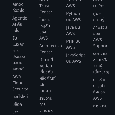
คลาวด์
Trust
AWS
re:Post
คืออะไร
Center
Python
ศูนย์
Agentic
ไลบราลี
บน AWS
ความรู้
AI คือ
โซลูชัน
Java บน
ภาพรวม
อะไร
ของ
AWS
ของ
ฮับ
AWS
AWS
PHP บน
แนวคิด
Architecture
Support
AWS
การ
Center
รับความ
JavaScript
ประมวล
คำถามที่
ช่วยเหลือ
บน AWS
ผลบน
พบบ่อย
จากผู้
คลาวด์
เกี่ยวกับ
เชี่ยวชาญ
AWS
ผลิตภัณฑ์
การช่วย
Cloud
และ
การเข้า
Security
เทคนิค
ถึงของ
มีอะไรใหม่
รายงาน
AWS
บล็อก
การ
กฎหมาย
วิเคราะห์
ข่าว