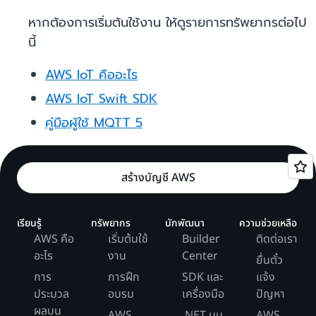
หากต้องการเริ่มต้นใช้งาน ให้ดูรายการทรัพยากรต่อไป
นี้
AWS IoT คืออะไร
AWS IoT Swift SDK
คู่มือผู้ใช้ MQTT 5
สร้างบัญชี AWS
เรียนรู้
ทรัพยากร
นักพัฒนา
ความช่วยเหลือ
AWS คือ
เริ่มต้นใช้
Builder
ติดต่อเรา
อะไร
งาน
Center
ยื่นตั๋ว
การ
การฝึก
SDK และ
แจ้ง
ประมวล
อบรม
เครื่องมือ
ปัญหา
ผลบน
AWS
.NET บน
AWS