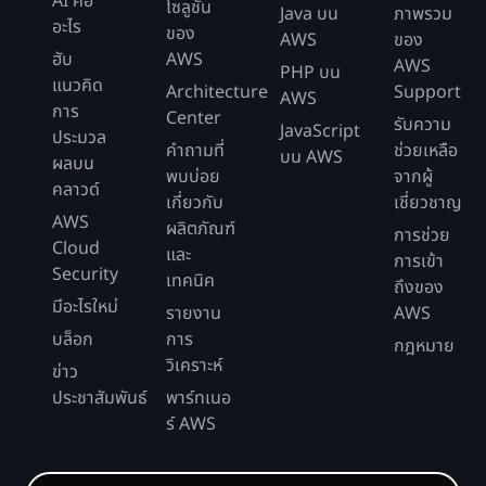
AI คือ
โซลูชัน
Java บน
ภาพรวม
อะไร
ของ
AWS
ของ
ฮับ
AWS
AWS
PHP บน
แนวคิด
Architecture
Support
AWS
การ
Center
รับความ
JavaScript
ประมวล
คำถามที่
ช่วยเหลือ
บน AWS
ผลบน
พบบ่อย
จากผู้
คลาวด์
เกี่ยวกับ
เชี่ยวชาญ
AWS
ผลิตภัณฑ์
การช่วย
Cloud
และ
การเข้า
Security
เทคนิค
ถึงของ
มีอะไรใหม่
รายงาน
AWS
บล็อก
การ
กฎหมาย
วิเคราะห์
ข่าว
ประชาสัมพันธ์
พาร์ทเนอ
ร์ AWS