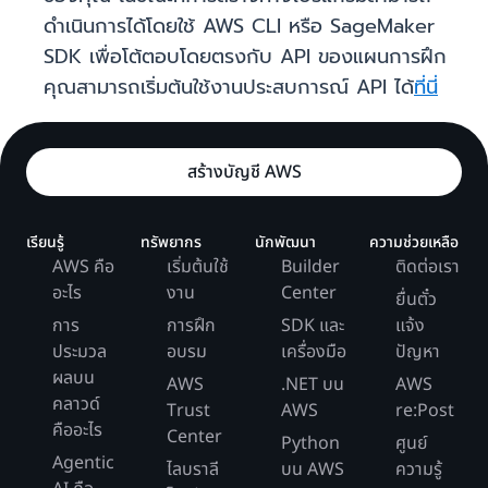
ดำเนินการได้โดยใช้ AWS CLI หรือ SageMaker
SDK เพื่อโต้ตอบโดยตรงกับ API ของแผนการฝึก
คุณสามารถเริ่มต้นใช้งานประสบการณ์ API ได้
ที่นี่
สร้างบัญชี AWS
เรียนรู้
ทรัพยากร
นักพัฒนา
ความช่วยเหลือ
AWS คือ
เริ่มต้นใช้
Builder
ติดต่อเรา
อะไร
งาน
Center
ยื่นตั๋ว
การ
การฝึก
SDK และ
แจ้ง
ประมวล
อบรม
เครื่องมือ
ปัญหา
ผลบน
AWS
.NET บน
AWS
คลาวด์
Trust
AWS
re:Post
คืออะไร
Center
Python
ศูนย์
Agentic
ไลบราลี
บน AWS
ความรู้