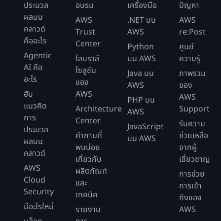
ประมวล
อบรม
เครื่องมือ
ปัญหา
ผลบน
AWS
.NET บน
AWS
คลาวด์
Trust
AWS
re:Post
คืออะไร
Center
Python
ศูนย์
Agentic
ไลบราลี
บน AWS
ความรู้
AI คือ
โซลูชัน
Java บน
ภาพรวม
อะไร
ของ
AWS
ของ
ฮับ
AWS
AWS
PHP บน
แนวคิด
Architecture
Support
AWS
การ
Center
รับความ
JavaScript
ประมวล
คำถามที่
ช่วยเหลือ
บน AWS
ผลบน
พบบ่อย
จากผู้
คลาวด์
เกี่ยวกับ
เชี่ยวชาญ
AWS
ผลิตภัณฑ์
การช่วย
Cloud
และ
การเข้า
Security
เทคนิค
ถึงของ
มีอะไรใหม่
รายงาน
AWS