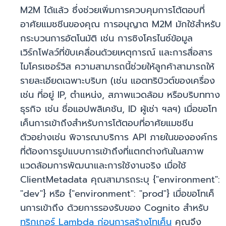
M2M ได้แล้ว ซึ่งช่วยเพิ่มการควบคุมการโต้ตอบที่
อาศัยแมชชีนของคุณ การอนุญาต M2M มักใช้สำหรับ
กระบวนการอัตโนมัติ เช่น การซิงโครไนซ์ข้อมูล
เวิร์กโฟลว์ที่ขับเคลื่อนด้วยเหตุการณ์ และการสื่อสาร
ไมโครเซอร์วิส ความสามารถนี้ช่วยให้ลูกค้าสามารถให้
รายละเอียดเฉพาะบริบท (เช่น แอตทริบิวต์ของเครื่อง
เช่น ที่อยู่ IP, ตำแหน่ง, สภาพแวดล้อม หรือบริบททาง
ธุรกิจ เช่น ชื่อแอปพลิเคชัน, ID ผู้เช่า ฯลฯ) เมื่อขอโท
เค็นการเข้าถึงสำหรับการโต้ตอบที่อาศัยแมชชีน
ตัวอย่างเช่น พิจารณาบริการ API ภายในขององค์กร
ที่ต้องการรูปแบบการเข้าถึงที่แตกต่างกันในสภาพ
แวดล้อมการพัฒนาและการใช้งานจริง เมื่อใช้
ClientMetadata คุณสามารถระบุ {"environment":
"dev"} หรือ {"environment": "prod"}
เมื่อขอโทเค็
นการเข้าถึง ด้วยการรองรับของ Cognito สำหรับ
ทริกเกอร์ Lambda ก่อนการสร้างโทเค็น
คุณจึง