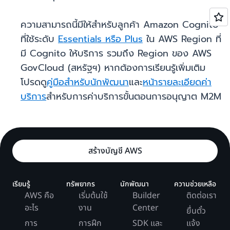
ความสามารถนี้มีให้สำหรับลูกค้า Amazon Cognito
ที่ใช้ระดับ
Essentials หรือ Plus
ใน AWS Region ที่
มี Cognito ให้บริการ รวมถึง Region ของ AWS
GovCloud (สหรัฐฯ) หากต้องการเรียนรู้เพิ่มเติม
โปรดดู
คู่มือสำหรับนักพัฒนา
และ
หน้ารายละเอียดค่า
บริการ
สำหรับการค่าบริการขั้นตอนการอนุญาต M2M
สร้างบัญชี AWS
เรียนรู้
ทรัพยากร
นักพัฒนา
ความช่วยเหลือ
AWS คือ
เริ่มต้นใช้
Builder
ติดต่อเรา
อะไร
งาน
Center
ยื่นตั๋ว
การ
การฝึก
SDK และ
แจ้ง