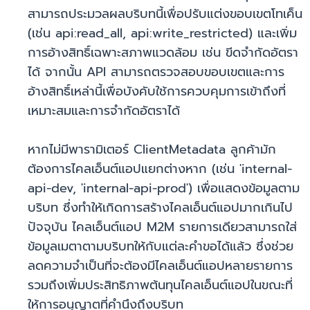
สามารถประมวลผลบริบทนี้เพื่อปรับแต่งขอบเขตโทเค็น
(เช่น api:read_all, api:write_restricted) และเพิ่ม
การอ้างสิทธิ์เฉพาะสภาพแวดล้อม เช่น ขีดจำกัดอัตรา
ได้ จากนั้น API สามารถตรวจสอบขอบเขตและการ
อ้างสิทธิ์เหล่านี้เพื่อบังคับใช้การควบคุมการเข้าถึงที่
เหมาะสมและการจำกัดอัตราได้
หากไม่มีพารามิเตอร์ ClientMetadata ลูกค้ามัก
ต้องการไคลเอ็นต์แอปแยกต่างหาก (เช่น 'internal-
api-dev, 'internal-api-prod') เพื่อแสดงข้อมูลตาม
บริบท ซึ่งทำให้เกิดการสร้างไคลเอ็นต์แอปมากเกินไป
ปัจจุบัน ไคลเอ็นต์แอป M2M รายการเดียวสามารถใส่
ข้อมูลเมตาตามบริบทให้กับแต่ละคำขอได้แล้ว ซึ่งช่วย
ลดความจำเป็นที่จะต้องมีไคลเอ็นต์แอปหลายรายการ
รวมถึงเพิ่มประสิทธิภาพต้นทุนไคลเอ็นต์แอปในขณะที่
ให้การอนุญาตที่คำนึงถึงบริบท