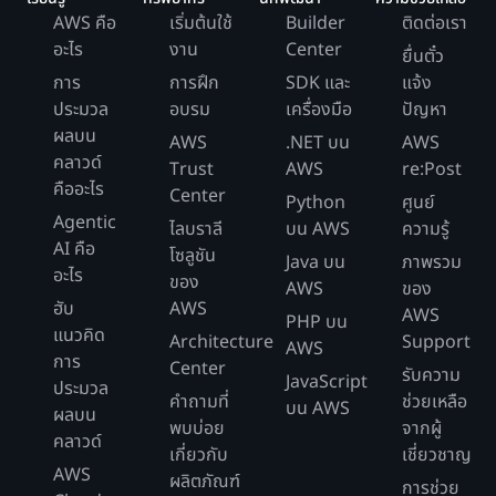
AWS คือ
เริ่มต้นใช้
Builder
ติดต่อเรา
อะไร
งาน
Center
ยื่นตั๋ว
การ
การฝึก
SDK และ
แจ้ง
ประมวล
อบรม
เครื่องมือ
ปัญหา
ผลบน
AWS
.NET บน
AWS
คลาวด์
Trust
AWS
re:Post
คืออะไร
Center
Python
ศูนย์
Agentic
ไลบราลี
บน AWS
ความรู้
AI คือ
โซลูชัน
Java บน
ภาพรวม
อะไร
ของ
AWS
ของ
ฮับ
AWS
AWS
PHP บน
แนวคิด
Architecture
Support
AWS
การ
Center
รับความ
JavaScript
ประมวล
คำถามที่
ช่วยเหลือ
บน AWS
ผลบน
พบบ่อย
จากผู้
คลาวด์
เกี่ยวกับ
เชี่ยวชาญ
AWS
ผลิตภัณฑ์
การช่วย