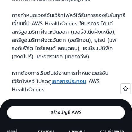
การกำหนดเวอร์ชันเวิร์กโฟลว์ได้รับการรองรับในทุกรี
เจี้ยนที่มี AWS HealthOmics ให้บริการ ได้แก่
สหรัฐอเมริกาฝั่งตะวันออก (เวอร์จิเนียฝั่งเหนือ),
สหรัฐอเมริกาฝั่งตะวันตก (ออริกอน), ยุโรป (แฟ
รงก์เฟิร์ต ไอร์แลนด์ ลอนดอน), เอเชียแปซิฟิก
(สิงคโปร์) และอิสราเอล (เทลอาวีฟ)
หากต้องการเริ่มต้นใช้งานการกำหนดเวอร์ชัน
เวิร์กโฟลว์ โปรดดู
เอกสารประกอบ
AWS
HealthOmics
สร้างบัญชี AWS
เรียนรู้
ทรัพยากร
นักพัฒนา
ความช่วยเหลือ