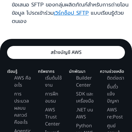
ข้อเสนอ SFTP ของกลุ่มผลิตภัณฑ์สำหรับการถ่ายโอน
ข้อมูล โปรดเข้าร่วม
เวิร์กช็อป SFTP
แบบเรียนรู้ด้วย
ตนเอง
สร้างบัญชี AWS
เรียนรู้
ทรัพยากร
นักพัฒนา
ความช่วยเหลือ
AWS คือ
เริ่มต้นใช้
Builder
ติดต่อเรา
อะไร
งาน
Center
ยื่นตั๋ว
การ
การฝึก
SDK และ
แจ้ง
ประมวล
อบรม
เครื่องมือ
ปัญหา
ผลบน
AWS
.NET บน
AWS
คลาวด์
Trust
AWS
re:Post
คืออะไร
Center
Python
ศูนย์
Agentic