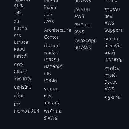
ไลบราลี
บน AWS
ความรู้
AI คือ
โซลูชัน
Java บน
ภาพรวม
อะไร
ของ
AWS
ของ
ฮับ
AWS
AWS
PHP บน
แนวคิด
Architecture
Support
AWS
การ
Center
รับความ
JavaScript
ประมวล
คำถามที่
ช่วยเหลือ
บน AWS
ผลบน
พบบ่อย
จากผู้
คลาวด์
เกี่ยวกับ
เชี่ยวชาญ
AWS
ผลิตภัณฑ์
การช่วย
Cloud
และ
การเข้า
Security
เทคนิค
ถึงของ
มีอะไรใหม่
รายงาน
AWS
บล็อก
การ
กฎหมาย
วิเคราะห์
ข่าว
ประชาสัมพันธ์
พาร์ทเนอ
ร์ AWS