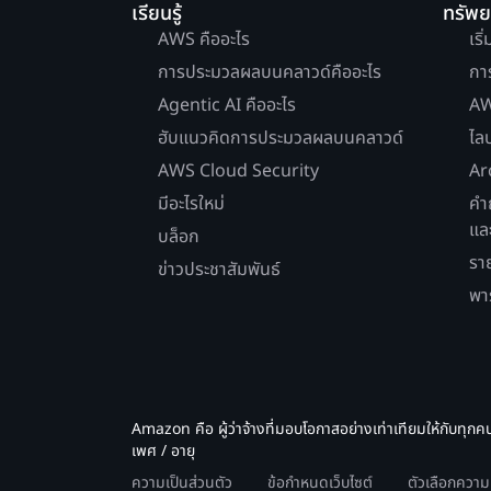
เรียนรู้
ทรัพ
AWS คืออะไร
เริ
การประมวลผลบนคลาวด์คืออะไร
กา
Agentic AI คืออะไร
AW
ฮับแนวคิดการประมวลผลบนคลาวด์
ไล
AWS Cloud Security
Ar
มีอะไรใหม่
คำ
แล
บล็อก
รา
ข่าวประชาสัมพันธ์
พา
Amazon คือ ผู้ว่าจ้างที่มอบโอกาสอย่างเท่าเทียมให้กับทุกค
เพศ / อายุ
ความเป็นส่วนตัว
ข้อกำหนดเว็บไซต์
ตัวเลือกควา