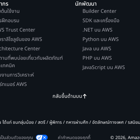
ยากร
นักพัฒนา
่มต้นใช้งาน
Builder Center
รฝึกอบรม
SDK และเครื่องมือ
S Trust Center
.NET บน AWS
บราลีโซลูชันของ AWS
Python บน AWS
chitecture Center
Java บน AWS
ถามที่พบบ่อยเกี่ยวกับผลิตภัณฑ์
PHP บน AWS
ะเทคนิค
JavaScript บน AWS
ยงานการวิเคราะห์
ร์ทเนอร์ AWS
กลับขึ้นด้านบน
น ได้แก่ ชนกลุ่มน้อย / สตรี / ผู้พิการ / ทหารผ่านศึก / อัตลักษณ์ทางเพศ / รสนิ
มเป็นส่วนตัวของคุณ
ค่ากำหนดของคุกกี้
© 2026, Amazon