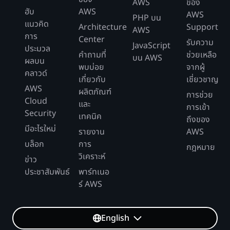
AWS
ของ
ฮับ
AWS
AWS
PHP บน
แนวคิด
Architecture
Support
AWS
การ
Center
รับความ
JavaScript
ประมวล
คำถามที่
ช่วยเหลือ
บน AWS
ผลบน
พบบ่อย
จากผู้
คลาวด์
เกี่ยวกับ
เชี่ยวชาญ
AWS
ผลิตภัณฑ์
การช่วย
Cloud
และ
การเข้า
Security
เทคนิค
ถึงของ
มีอะไรใหม่
รายงาน
AWS
บล็อก
การ
กฎหมาย
วิเคราะห์
ข่าว
ประชาสัมพันธ์
พาร์ทเนอ
ร์ AWS
English