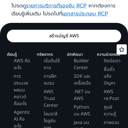
โปรดดู
รายการบริการที่รองรับ RCP
หากต้องการ
เรียนรู้เพิ่มเติม โปรดไปที่
เอกสารประกอบ RCP
สร้างบัญชี AWS
เรียนรู้
ทรัพยากร
นักพัฒนา
ความช่วยเหลือ
AWS คือ
เริ่มต้นใช้
Builder
ติดต่อเรา
อะไร
งาน
Center
ยื่นตั๋ว
การ
การฝึก
SDK และ
แจ้ง
ประมวล
อบรม
เครื่องมือ
ปัญหา
ผลบน
AWS
.NET บน
AWS
คลาวด์
Trust
AWS
re:Post
คืออะไร
Center
Python
ศูนย์
Agentic
ไลบราลี
บน AWS
ความรู้
AI คือ
โซลูชัน
Java บน
ภาพรวม
อะไร
ของ