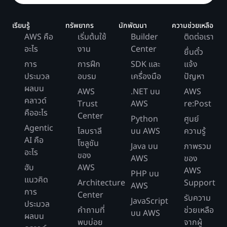
เรียนรู้
ทรัพยากร
นักพัฒนา
ความช่วยเหลือ
AWS คือ
เริ่มต้นใช้
Builder
ติดต่อเรา
อะไร
งาน
Center
ยื่นตั๋ว
การ
การฝึก
SDK และ
แจ้ง
ประมวล
อบรม
เครื่องมือ
ปัญหา
ผลบน
AWS
.NET บน
AWS
คลาวด์
Trust
AWS
re:Post
คืออะไร
Center
Python
ศูนย์
Agentic
ไลบราลี
บน AWS
ความรู้
AI คือ
โซลูชัน
Java บน
ภาพรวม
อะไร
ของ
AWS
ของ
ฮับ
AWS
AWS
PHP บน
แนวคิด
Architecture
Support
AWS
การ
Center
รับความ
JavaScript
ประมวล
คำถามที่
ช่วยเหลือ
บน AWS
ผลบน
พบบ่อย
จากผู้