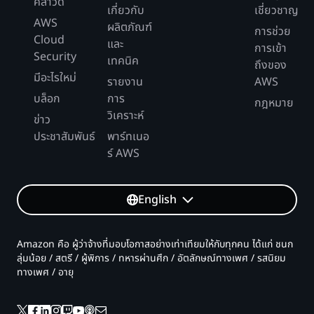
คลาวด์
เกี่ยวกับ
เชี่ยวชาญ
AWS
ผลิตภัณฑ์
การช่วย
Cloud
และ
การเข้า
Security
เทคนิค
ถึงของ
มีอะไรใหม่
รายงาน
AWS
บล็อก
การ
กฎหมาย
วิเคราะห์
ข่าว
ประชาสัมพันธ์
พาร์ทเนอ
ร์ AWS
English
Amazon คือ ผู้ว่าจ้างที่มอบโอกาสอย่างเท่าเทียมให้กับทุกคน ได้แก่ ชนก
ลุ่มน้อย / สตรี / ผู้พิการ / ทหารผ่านศึก / อัตลักษณ์ทางเพศ / รสนิยม
ทางเพศ / อายุ