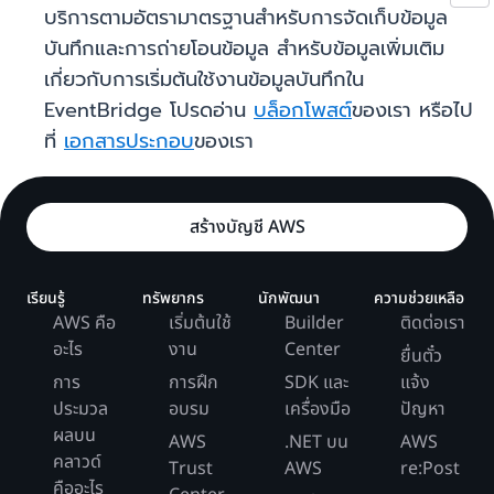
บริการตามอัตรามาตรฐานสำหรับการจัดเก็บข้อมูล
บันทึกและการถ่ายโอนข้อมูล สำหรับข้อมูลเพิ่มเติม
เกี่ยวกับการเริ่มต้นใช้งานข้อมูลบันทึกใน
EventBridge โปรดอ่าน
บล็อกโพสต์
ของเรา หรือไป
ที่
เอกสารประกอบ
ของเรา
สร้างบัญชี AWS
เรียนรู้
ทรัพยากร
นักพัฒนา
ความช่วยเหลือ
AWS คือ
เริ่มต้นใช้
Builder
ติดต่อเรา
อะไร
งาน
Center
ยื่นตั๋ว
การ
การฝึก
SDK และ
แจ้ง
ประมวล
อบรม
เครื่องมือ
ปัญหา
ผลบน
AWS
.NET บน
AWS
คลาวด์
Trust
AWS
re:Post
คืออะไร