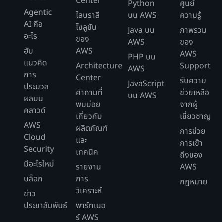
Center
Python
ศูนย์
Agentic
ไลบราลี
บน AWS
ความรู้
AI คือ
โซลูชัน
Java บน
ภาพรวม
อะไร
ของ
AWS
ของ
ฮับ
AWS
AWS
PHP บน
แนวคิด
Architecture
Support
AWS
การ
Center
รับความ
JavaScript
ประมวล
คำถามที่
ช่วยเหลือ
บน AWS
ผลบน
พบบ่อย
จากผู้
คลาวด์
เกี่ยวกับ
เชี่ยวชาญ
AWS
ผลิตภัณฑ์
การช่วย
Cloud
และ
การเข้า
Security
เทคนิค
ถึงของ
มีอะไรใหม่
รายงาน
AWS
บล็อก
การ
กฎหมาย
วิเคราะห์
ข่าว
ประชาสัมพันธ์
พาร์ทเนอ
ร์ AWS