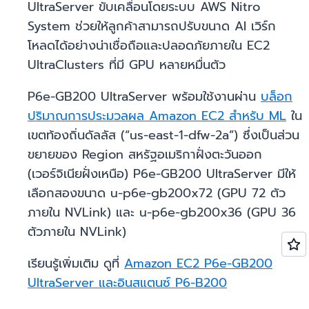
UltraServer ขับเคลื่อนโดยระบบ AWS Nitro
System ช่วยให้ลูกค้าสามารถปรับขนาด AI เวิร์ก
โหลดได้อย่างน่าเชื่อถือและปลอดภัยภายใน EC2
UltraClusters ที่มี GPU หลายหมื่นตัว
P6e-GB200 UltraServer พร้อมใช้งานผ่าน
บล็อก
ปริมาณการประมวลผล Amazon EC2 สำหรับ ML
ใน
เขตท้องถิ่นดัลลัส (“us-east-1-dfw-2a”) ซึ่งเป็นส่วน
ขยายของ Region สหรัฐอเมริกาฝั่งตะวันออก
(เวอร์จิเนียฝั่งเหนือ) P6e-GB200 UltraServer มีให้
เลือกสองขนาด u-p6e-gb200x72 (GPU 72 ตัว
ภายใน NVLink) และ u-p6e-gb200x36 (GPU 36
ตัวภายใน NVLink)
เรียนรู้เพิ่มเติม ดูที่
Amazon EC2 P6e-GB200
UltraServer และอินสแตนซ์ P6-B200