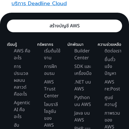
บริการ Deadline Cloud
สร้างบัญชี AWS
เรียนรู้
ทรัพยากร
นักพัฒนา
ความช่วยเหลือ
AWS คือ
เริ่มต้นใช้
Builder
ติดต่อเรา
อะไร
งาน
Center
ยื่นตั๋ว
การ
การฝึก
SDK และ
แจ้ง
ประมวล
อบรม
เครื่องมือ
ปัญหา
ผลบน
AWS
.NET บน
AWS
คลาวด์
Trust
AWS
re:Post
คืออะไร
Center
Python
ศูนย์
Agentic
ไลบราลี
บน AWS
ความรู้
AI คือ
โซลูชัน
Java บน
ภาพรวม
อะไร
ของ
AWS
ของ
ฮับ
AWS
AWS
PHP บน