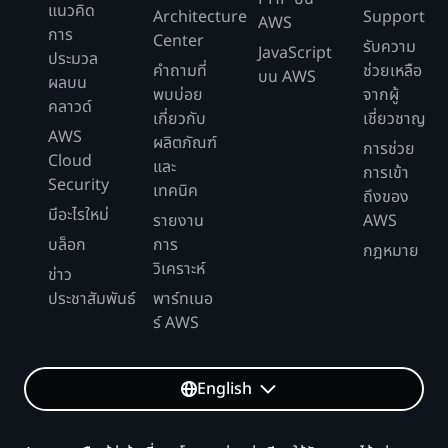
แนวคิด
Architecture
Support
AWS
การ
Center
รับความ
JavaScript
ประมวล
คำถามที่
ช่วยเหลือ
บน AWS
ผลบน
พบบ่อย
จากผู้
คลาวด์
เกี่ยวกับ
เชี่ยวชาญ
AWS
ผลิตภัณฑ์
การช่วย
Cloud
และ
การเข้า
Security
เทคนิค
ถึงของ
มีอะไรใหม่
รายงาน
AWS
บล็อก
การ
กฎหมาย
วิเคราะห์
ข่าว
ประชาสัมพันธ์
พาร์ทเนอ
ร์ AWS
English