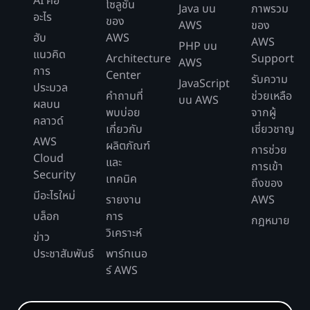
AI คือ
โซลูชัน
Java บน
ภาพรวม
อะไร
ของ
AWS
ของ
ฮับ
AWS
AWS
PHP บน
แนวคิด
Architecture
Support
AWS
การ
Center
รับความ
JavaScript
ประมวล
คำถามที่
ช่วยเหลือ
บน AWS
ผลบน
พบบ่อย
จากผู้
คลาวด์
เกี่ยวกับ
เชี่ยวชาญ
AWS
ผลิตภัณฑ์
การช่วย
Cloud
และ
การเข้า
Security
เทคนิค
ถึงของ
มีอะไรใหม่
รายงาน
AWS
บล็อก
การ
กฎหมาย
วิเคราะห์
ข่าว
ประชาสัมพันธ์
พาร์ทเนอ
ร์ AWS