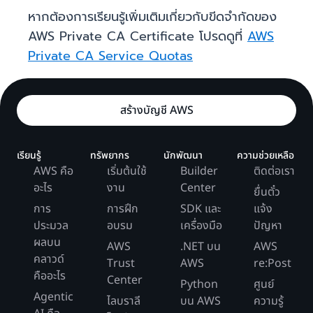
หากต้องการเรียนรู้เพิ่มเติมเกี่ยวกับขีดจำกัดของ
AWS Private CA Certificate โปรดดูที่
AWS
Private CA Service Quotas
สร้างบัญชี AWS
เรียนรู้
ทรัพยากร
นักพัฒนา
ความช่วยเหลือ
AWS คือ
เริ่มต้นใช้
Builder
ติดต่อเรา
อะไร
งาน
Center
ยื่นตั๋ว
การ
การฝึก
SDK และ
แจ้ง
ประมวล
อบรม
เครื่องมือ
ปัญหา
ผลบน
AWS
.NET บน
AWS
คลาวด์
Trust
AWS
re:Post
คืออะไร
Center
Python
ศูนย์
Agentic
ไลบราลี
บน AWS
ความรู้