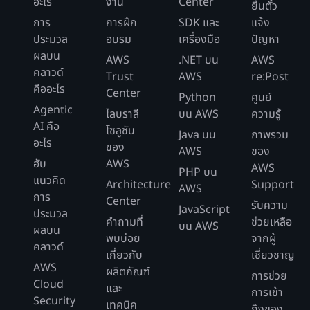
อะไร
งาน
Center
ยื่นตั๋ว
การ
การฝึก
SDK และ
แจ้ง
ประมวล
อบรม
เครื่องมือ
ปัญหา
ผลบน
AWS
.NET บน
AWS
คลาวด์
Trust
AWS
re:Post
คืออะไร
Center
Python
ศูนย์
Agentic
ไลบราลี
บน AWS
ความรู้
AI คือ
โซลูชัน
Java บน
ภาพรวม
อะไร
ของ
AWS
ของ
ฮับ
AWS
AWS
PHP บน
แนวคิด
Architecture
Support
AWS
การ
Center
รับความ
JavaScript
ประมวล
คำถามที่
ช่วยเหลือ
บน AWS
ผลบน
พบบ่อย
จากผู้
คลาวด์
เกี่ยวกับ
เชี่ยวชาญ
AWS
ผลิตภัณฑ์
การช่วย
Cloud
และ
การเข้า
Security
เทคนิค
ถึงของ