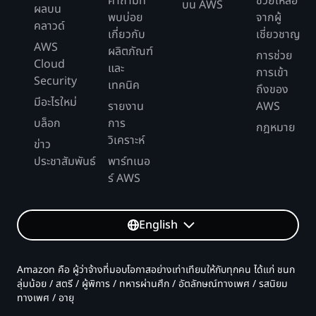
คำถามที่
ช่วยเหลือ
บน AWS
ผลบน
พบบ่อย
จากผู้
คลาวด์
เกี่ยวกับ
เชี่ยวชาญ
AWS
ผลิตภัณฑ์
การช่วย
Cloud
และ
การเข้า
Security
เทคนิค
ถึงของ
มีอะไรใหม่
รายงาน
AWS
บล็อก
การ
กฎหมาย
วิเคราะห์
ข่าว
ประชาสัมพันธ์
พาร์ทเนอ
ร์ AWS
English
Amazon คือ ผู้ว่าจ้างที่มอบโอกาสอย่างเท่าเทียมให้กับทุกคน ได้แก่ ชนก
ลุ่มน้อย / สตรี / ผู้พิการ / ทหารผ่านศึก / อัตลักษณ์ทางเพศ / รสนิยม
ทางเพศ / อายุ