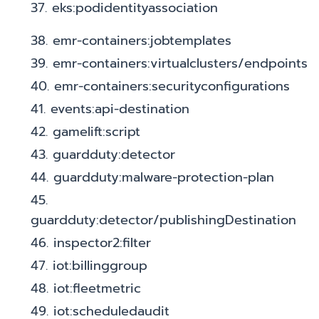
37. eks:podidentityassociation
38. emr-containers:jobtemplates
39. emr-containers:virtualclusters/endpoints
40. emr-containers:securityconfigurations
41. events:api-destination
42. gamelift:script
43. guardduty:detector
44. guardduty:malware-protection-plan
45.
guardduty:detector/publishingDestination
46. inspector2:filter
47. iot:billinggroup
48. iot:fleetmetric
49. iot:scheduledaudit