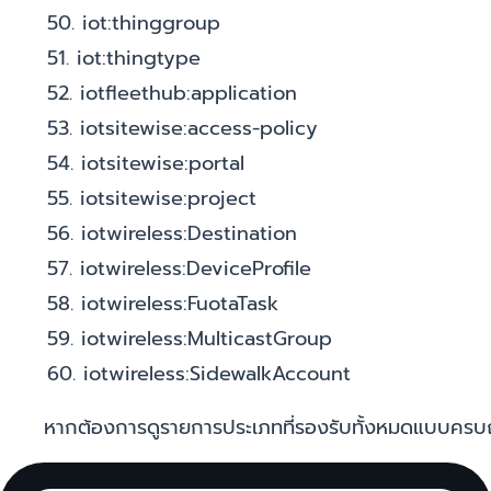
50. iot:thinggroup
51. iot:thingtype
52. iotfleethub:application
53. iotsitewise:access-policy
54. iotsitewise:portal
55. iotsitewise:project
56. iotwireless:Destination
57. iotwireless:DeviceProfile
58. iotwireless:FuotaTask
59. iotwireless:MulticastGroup
60. iotwireless:SidewalkAccount
หากต้องการดูรายการประเภทที่รองรับทั้งหมดแบบครบถ