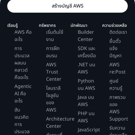
สร้างบัญชี AWS
เรียนรู้
ทรัพยากร
นักพัฒนา
ความช่วยเหลือ
AWS คือ
เริ่มต้นใช้
Builder
ติดต่อเรา
อะไร
งาน
Center
ยื่นตั๋ว
การ
การฝึก
SDK และ
แจ้ง
ประมวล
อบรม
เครื่องมือ
ปัญหา
ผลบน
AWS
.NET บน
AWS
คลาวด์
Trust
AWS
re:Post
คืออะไร
Center
Python
ศูนย์
Agentic
ไลบราลี
บน AWS
ความรู้
AI คือ
โซลูชัน
Java บน
ภาพรวม
อะไร
ของ
AWS
ของ
ฮับ
AWS
AWS
PHP บน
แนวคิด
Architecture
Support
AWS
การ
Center
รับความ
JavaScript
ประมวล