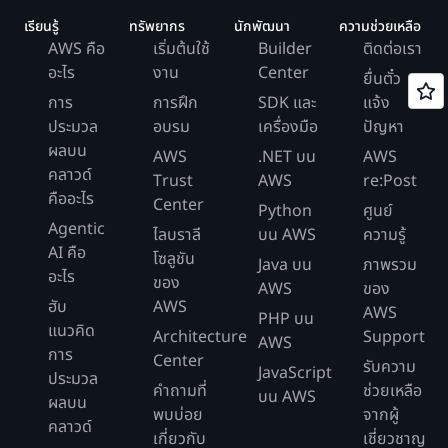
เรียนรู้
ทรัพยากร
นักพัฒนา
ความช่วยเหลือ
AWS คือ
เริ่มต้นใช้
Builder
ติดต่อเรา
อะไร
งาน
Center
ยื่นตั๋ว
การ
การฝึก
SDK และ
แจ้ง
ประมวล
อบรม
เครื่องมือ
ปัญหา
ผลบน
AWS
.NET บน
AWS
คลาวด์
Trust
AWS
re:Post
คืออะไร
Center
Python
ศูนย์
Agentic
ไลบราลี
บน AWS
ความรู้
AI คือ
โซลูชัน
Java บน
ภาพรวม
อะไร
ของ
AWS
ของ
ฮับ
AWS
AWS
PHP บน
แนวคิด
Architecture
Support
AWS
การ
Center
รับความ
JavaScript
ประมวล
คำถามที่
ช่วยเหลือ
บน AWS
ผลบน
พบบ่อย
จากผู้
คลาวด์
เกี่ยวกับ
เชี่ยวชาญ