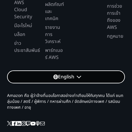
AWS
ผลิตภัณฑ์
การช่วย
Cloud
และ
การเข้า
Security
เทคนิค
ถึงของ
มีอะไรใหม่
รายงาน
AWS
บล็อก
การ
กฎหมาย
วิเคราะห์
ข่าว
ประชาสัมพันธ์
พาร์ทเนอ
ร์ AWS
English
Amazon คือ ผู้ว่าจ้างที่มอบโอกาสอย่างเท่าเทียมให้กับทุกคน ได้แก่ ชนก
ลุ่มน้อย / สตรี / ผู้พิการ / ทหารผ่านศึก / อัตลักษณ์ทางเพศ / รสนิยม
ทางเพศ / อายุ