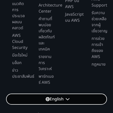
PHP บน
แนวคิด
Architecture
Support
AWS
การ
Center
รับความ
JavaScript
ประมวล
คำถามที่
ช่วยเหลือ
บน AWS
ผลบน
พบบ่อย
จากผู้
คลาวด์
เกี่ยวกับ
เชี่ยวชาญ
AWS
ผลิตภัณฑ์
การช่วย
Cloud
และ
การเข้า
Security
เทคนิค
ถึงของ
มีอะไรใหม่
รายงาน
AWS
บล็อก
การ
กฎหมาย
วิเคราะห์
ข่าว
ประชาสัมพันธ์
พาร์ทเนอ
ร์ AWS
English