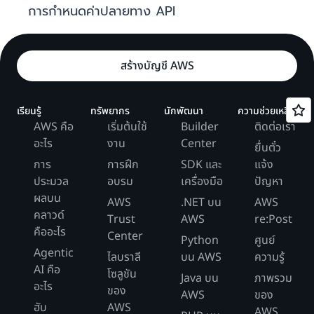
การกำหนดค่าปลายทาง API
สร้างบัญชี AWS
เรียนรู้
ทรัพยากร
นักพัฒนา
ความช่วยเหลือ
AWS คือ
เริ่มต้นใช้
Builder
ติดต่อเรา
อะไร
งาน
Center
ยื่นตั๋ว
การ
การฝึก
SDK และ
แจ้ง
ประมวล
อบรม
เครื่องมือ
ปัญหา
ผลบน
AWS
.NET บน
AWS
คลาวด์
Trust
AWS
re:Post
คืออะไร
Center
Python
ศูนย์
Agentic
ไลบราลี
บน AWS
ความรู้
AI คือ
โซลูชัน
Java บน
ภาพรวม
อะไร
ของ
AWS
ของ
ฮับ
AWS
AWS