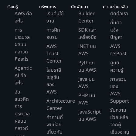
เรียนรู้
ทรัพยากร
นักพัฒนา
ความช่วยเหลือ
AWS คือ
เริ่มต้นใช้
Builder
ติดต่อเรา
อะไร
งาน
Center
ยื่นตั๋ว
การ
การฝึก
SDK และ
แจ้ง
ประมวล
อบรม
เครื่องมือ
ปัญหา
ผลบน
AWS
.NET บน
AWS
คลาวด์
Trust
AWS
re:Post
คืออะไร
Center
Python
ศูนย์
Agentic
ไลบราลี
บน AWS
ความรู้
AI คือ
โซลูชัน
Java บน
ภาพรวม
อะไร
ของ
AWS
ของ
ฮับ
AWS
AWS
PHP บน
แนวคิด
Architecture
Support
AWS
การ
Center
รับความ
JavaScript
ประมวล
คำถามที่
ช่วยเหลือ
บน AWS
ผลบน
พบบ่อย
จากผู้
คลาวด์
เกี่ยวกับ
เชี่ยวชาญ