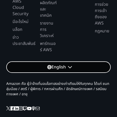
AWS
ผลิตภัณฑ์
การช่วย
Cloud
และ
การเข้า
Security
เทคนิค
ถึงของ
มีอะไรใหม่
รายงาน
AWS
บล็อก
การ
กฎหมาย
วิเคราะห์
ข่าว
ประชาสัมพันธ์
พาร์ทเนอ
ร์ AWS
English
Amazon คือ ผู้ว่าจ้างที่มอบโอกาสอย่างเท่าเทียมให้กับทุกคน ได้แก่ ชนก
ลุ่มน้อย / สตรี / ผู้พิการ / ทหารผ่านศึก / อัตลักษณ์ทางเพศ / รสนิยม
ทางเพศ / อายุ