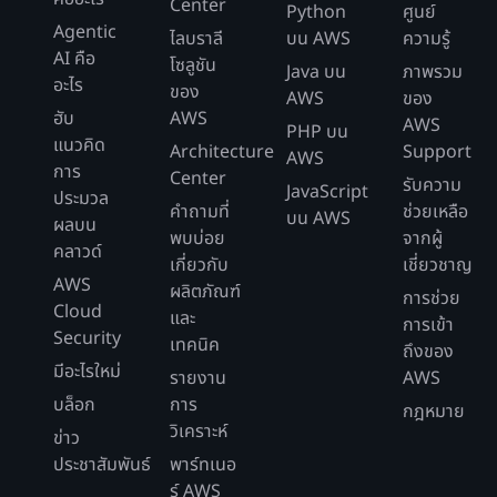
Center
Python
ศูนย์
Agentic
ไลบราลี
บน AWS
ความรู้
AI คือ
โซลูชัน
Java บน
ภาพรวม
อะไร
ของ
AWS
ของ
ฮับ
AWS
AWS
PHP บน
แนวคิด
Architecture
Support
AWS
การ
Center
รับความ
JavaScript
ประมวล
คำถามที่
ช่วยเหลือ
บน AWS
ผลบน
พบบ่อย
จากผู้
คลาวด์
เกี่ยวกับ
เชี่ยวชาญ
AWS
ผลิตภัณฑ์
การช่วย
Cloud
และ
การเข้า
Security
เทคนิค
ถึงของ
มีอะไรใหม่
รายงาน
AWS
บล็อก
การ
กฎหมาย
วิเคราะห์
ข่าว
ประชาสัมพันธ์
พาร์ทเนอ
ร์ AWS