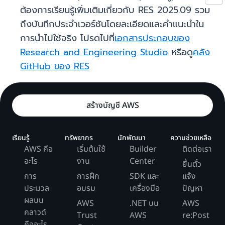
ต้องการเรียนรู้เพิ่มเติมเกี่ยวกับ RES 2025.09 รวม
ถึงบันทึกประจำเวอร์ชันโดยละเอียดและคำแนะนำใน
การนำไปใช้จริง โปรดไปที่
เอกสารประกอบของ
Research and Engineering Studio
หรือดู
คลัง
GitHub ของ RES
สร้างบัญชี AWS
เรียนรู้
ทรัพยากร
นักพัฒนา
ความช่วยเหลือ
AWS คือ
เริ่มต้นใช้
Builder
ติดต่อเรา
อะไร
งาน
Center
ยื่นตั๋ว
การ
การฝึก
SDK และ
แจ้ง
ประมวล
อบรม
เครื่องมือ
ปัญหา
ผลบน
AWS
.NET บน
AWS
คลาวด์
Trust
AWS
re:Post
คืออะไร