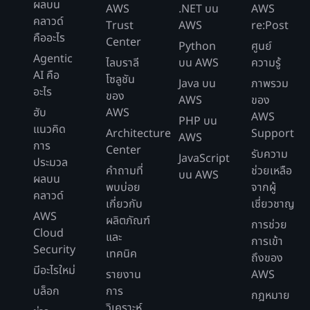
ผลบน
AWS
.NET บน
AWS
คลาวด์
Trust
AWS
re:Post
คืออะไร
Center
Python
ศูนย์
Agentic
ไลบราลี
บน AWS
ความรู้
AI คือ
โซลูชัน
Java บน
ภาพรวม
อะไร
ของ
AWS
ของ
ฮับ
AWS
AWS
PHP บน
แนวคิด
Architecture
Support
AWS
การ
Center
รับความ
JavaScript
ประมวล
คำถามที่
ช่วยเหลือ
บน AWS
ผลบน
พบบ่อย
จากผู้
คลาวด์
เกี่ยวกับ
เชี่ยวชาญ
AWS
ผลิตภัณฑ์
การช่วย
Cloud
และ
การเข้า
Security
เทคนิค
ถึงของ
มีอะไรใหม่
รายงาน
AWS
บล็อก
การ
กฎหมาย
วิเคราะห์