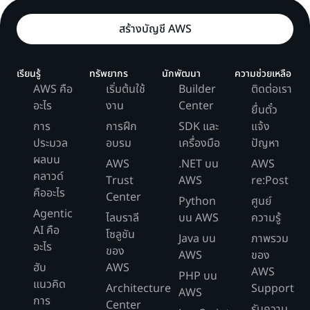
สร้างบัญชี AWS
เรียนรู้
ทรัพยากร
นักพัฒนา
ความช่วยเหลือ
AWS คือ
เริ่มต้นใช้
Builder
ติดต่อเรา
อะไร
งาน
Center
ยื่นตั๋ว
การ
การฝึก
SDK และ
แจ้ง
ประมวล
อบรม
เครื่องมือ
ปัญหา
ผลบน
AWS
.NET บน
AWS
คลาวด์
Trust
AWS
re:Post
คืออะไร
Center
Python
ศูนย์
Agentic
ไลบราลี
บน AWS
ความรู้
AI คือ
โซลูชัน
Java บน
ภาพรวม
อะไร
ของ
AWS
ของ
ฮับ
AWS
AWS
PHP บน
แนวคิด
Architecture
Support
AWS
การ
Center
รับความ