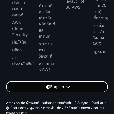
JavaScript
ประมวล
คำถามที่
ช่วยเหลือ
บน AWS
ผลบน
พบบ่อย
จากผู้
คลาวด์
เกี่ยวกับ
เชี่ยวชาญ
AWS
ผลิตภัณฑ์
การช่วย
Cloud
และ
การเข้า
Security
เทคนิค
ถึงของ
มีอะไรใหม่
รายงาน
AWS
บล็อก
การ
กฎหมาย
วิเคราะห์
ข่าว
ประชาสัมพันธ์
พาร์ทเนอ
ร์ AWS
English
Amazon คือ ผู้ว่าจ้างที่มอบโอกาสอย่างเท่าเทียมให้กับทุกคน ได้แก่ ชนก
ลุ่มน้อย / สตรี / ผู้พิการ / ทหารผ่านศึก / อัตลักษณ์ทางเพศ / รสนิยม
ทางเพศ / อายุ