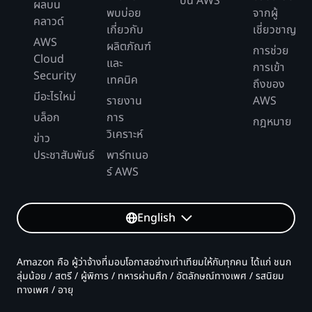
บน AWS
ผลบน
พบบ่อย
จากผู้
คลาวด์
เกี่ยวกับ
เชี่ยวชาญ
AWS
ผลิตภัณฑ์
การช่วย
Cloud
และ
การเข้า
Security
เทคนิค
ถึงของ
มีอะไรใหม่
รายงาน
AWS
บล็อก
การ
กฎหมาย
วิเคราะห์
ข่าว
ประชาสัมพันธ์
พาร์ทเนอ
ร์ AWS
English
Amazon คือ ผู้ว่าจ้างที่มอบโอกาสอย่างเท่าเทียมให้กับทุกคน ได้แก่ ชนก
ลุ่มน้อย / สตรี / ผู้พิการ / ทหารผ่านศึก / อัตลักษณ์ทางเพศ / รสนิยม
ทางเพศ / อายุ