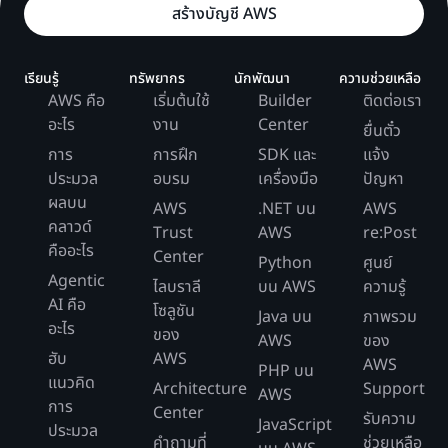
สร้างบัญชี AWS
เรียนรู้
ทรัพยากร
นักพัฒนา
ความช่วยเหลือ
AWS คือ
เริ่มต้นใช้
Builder
ติดต่อเรา
อะไร
งาน
Center
ยื่นตั๋ว
การ
การฝึก
SDK และ
แจ้ง
ประมวล
อบรม
เครื่องมือ
ปัญหา
ผลบน
AWS
.NET บน
AWS
คลาวด์
Trust
AWS
re:Post
คืออะไร
Center
Python
ศูนย์
Agentic
ไลบราลี
บน AWS
ความรู้
AI คือ
โซลูชัน
Java บน
ภาพรวม
อะไร
ของ
AWS
ของ
ฮับ
AWS
AWS
PHP บน
แนวคิด
Architecture
Support
AWS
การ
Center
รับความ
JavaScript
ประมวล
คำถามที่
ช่วยเหลือ