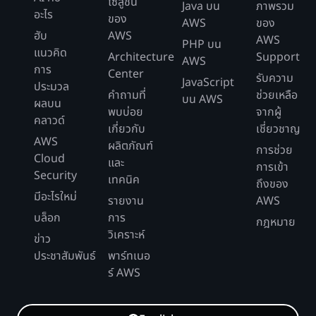
โซลูชัน
Java บน
ภาพรวม
อะไร
ของ
AWS
ของ
ฮับ
AWS
AWS
PHP บน
แนวคิด
Architecture
Support
AWS
การ
Center
รับความ
JavaScript
ประมวล
คำถามที่
ช่วยเหลือ
บน AWS
ผลบน
พบบ่อย
จากผู้
คลาวด์
เกี่ยวกับ
เชี่ยวชาญ
AWS
ผลิตภัณฑ์
การช่วย
Cloud
และ
การเข้า
Security
เทคนิค
ถึงของ
มีอะไรใหม่
รายงาน
AWS
บล็อก
การ
กฎหมาย
วิเคราะห์
ข่าว
ประชาสัมพันธ์
พาร์ทเนอ
ร์ AWS