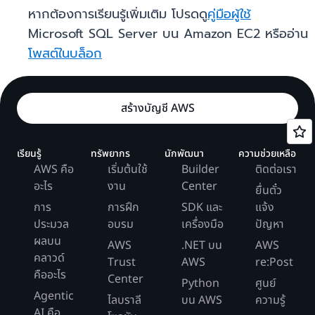
หากต้องการเรียนรู้เพิ่มเติม โปรดดู
คู่มือผู้ใช้
Microsoft SQL Server บน Amazon EC2 หรืออ่าน
โพสต์ในบล็อก
สร้างบัญชี AWS
เรียนรู้
ทรัพยากร
นักพัฒนา
ความช่วยเหลือ
AWS คือ
เริ่มต้นใช้
Builder
ติดต่อเรา
อะไร
งาน
Center
ยื่นตั๋ว
การ
การฝึก
SDK และ
แจ้ง
ประมวล
อบรม
เครื่องมือ
ปัญหา
ผลบน
AWS
.NET บน
AWS
คลาวด์
Trust
AWS
re:Post
คืออะไร
Center
Python
ศูนย์
Agentic
ไลบราลี
บน AWS
ความรู้
AI คือ