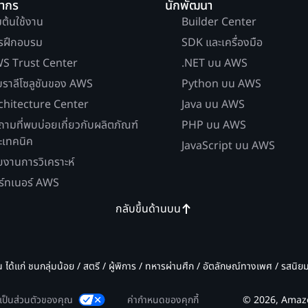
ยากร
นักพัฒนา
่มต้นใช้งาน
Builder Center
รฝึกอบรม
SDK และเครื่องมือ
S Trust Center
.NET บน AWS
บราลีโซลูชันของ AWS
Python บน AWS
chitecture Center
Java บน AWS
ถามที่พบบ่อยเกี่ยวกับผลิตภัณฑ์
PHP บน AWS
ะเทคนิค
JavaScript บน AWS
ยงานการวิเคราะห์
ร์ทเนอร์ AWS
กลับขึ้นด้านบน
น ได้แก่ ชนกลุ่มน้อย / สตรี / ผู้พิการ / ทหารผ่านศึก / อัตลักษณ์ทางเพศ / รสนิ
มเป็นส่วนตัวของคุณ
ค่ากำหนดของคุกกี้
© 2026, Amazon