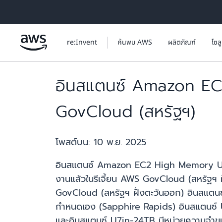
ข้ามไปที่เนื้อหาหลัก
re:Invent
ค้นพบ AWS
ผลิตภัณฑ์
โซล
อินสแตนซ์ Amazon EC2
GovCloud (สหรัฐฯ)
โพสต์บน:
10 พ.ย. 2025
อินสแตนซ์ Amazon EC2 High Memory U7i ท
งานแล้วในรีเจี้ยน AWS GovCloud (สหรัฐฯ 
GovCloud (สหรัฐฯ ฝั่งตะวันออก) อินสแตนซ์ U
กำหนดเอง (Sapphire Rapids) อินสแตนซ์ 
และอินสแตนซ์ U7in-24TB มีหน่วยความจำข