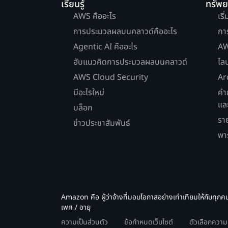
เรียนรู้
ทรัพ
AWS คืออะไร
เริ
การประมวลผลบนคลาวด์คืออะไร
กา
Agentic AI คืออะไร
AW
ฮับแนวคิดการประมวลผลบนคลาวด์
ไล
AWS Cloud Security
Ar
มีอะไรใหม่
คำ
แล
บล็อก
รา
ข่าวประชาสัมพันธ์
พา
Amazon คือ ผู้ว่าจ้างที่มอบโอกาสอย่างเท่าเทียมให้กับทุกค
เพศ / อายุ
ความเป็นส่วนตัว
ข้อกำหนดเว็บไซต์
ตัวเลือกควา