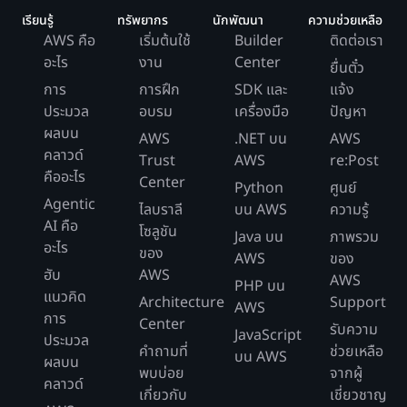
เรียนรู้
ทรัพยากร
นักพัฒนา
ความช่วยเหลือ
AWS คือ
เริ่มต้นใช้
Builder
ติดต่อเรา
อะไร
งาน
Center
ยื่นตั๋ว
การ
การฝึก
SDK และ
แจ้ง
ประมวล
อบรม
เครื่องมือ
ปัญหา
ผลบน
AWS
.NET บน
AWS
คลาวด์
Trust
AWS
re:Post
คืออะไร
Center
Python
ศูนย์
Agentic
ไลบราลี
บน AWS
ความรู้
AI คือ
โซลูชัน
Java บน
ภาพรวม
อะไร
ของ
AWS
ของ
ฮับ
AWS
AWS
PHP บน
แนวคิด
Architecture
Support
AWS
การ
Center
รับความ
JavaScript
ประมวล
คำถามที่
ช่วยเหลือ
บน AWS
ผลบน
พบบ่อย
จากผู้
คลาวด์
เกี่ยวกับ
เชี่ยวชาญ