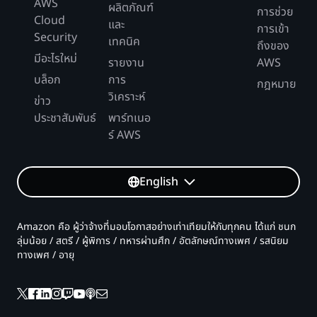
AWS
ผลิตภัณฑ์
การช่วย
Cloud
และ
การเข้า
Security
เทคนิค
ถึงของ
มีอะไรใหม่
รายงาน
AWS
บล็อก
การ
กฎหมาย
วิเคราะห์
ข่าว
ประชาสัมพันธ์
พาร์ทเนอ
ร์ AWS
English
Amazon คือ ผู้ว่าจ้างที่มอบโอกาสอย่างเท่าเทียมให้กับทุกคน ได้แก่ ชนก
ลุ่มน้อย / สตรี / ผู้พิการ / ทหารผ่านศึก / อัตลักษณ์ทางเพศ / รสนิยม
ทางเพศ / อายุ