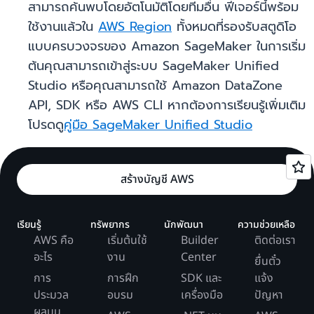
สามารถค้นพบโดยอัตโนมัติโดยทีมอื่น ฟีเจอร์นี้พร้อม
ใช้งานแล้วใน
AWS Region
ทั้งหมดที่รองรับสตูดิโอ
แบบครบวงจรของ Amazon SageMaker ในการเริ่ม
ต้นคุณสามารถเข้าสู่ระบบ SageMaker Unified
Studio หรือคุณสามารถใช้ Amazon DataZone
API, SDK หรือ AWS CLI หากต้องการเรียนรู้เพิ่มเติม
โปรดดู
คู่มือ SageMaker Unified Studio
สร้างบัญชี AWS
เรียนรู้
ทรัพยากร
นักพัฒนา
ความช่วยเหลือ
AWS คือ
เริ่มต้นใช้
Builder
ติดต่อเรา
อะไร
งาน
Center
ยื่นตั๋ว
การ
การฝึก
SDK และ
แจ้ง
ประมวล
อบรม
เครื่องมือ
ปัญหา
ผลบน