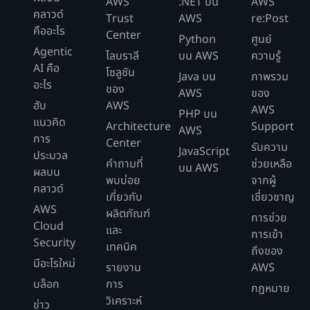
AWS
.NET บน
AWS
คลาวด์
Trust
AWS
re:Post
คืออะไร
Center
Python
ศูนย์
Agentic
ไลบราลี
บน AWS
ความรู้
AI คือ
โซลูชัน
Java บน
ภาพรวม
อะไร
ของ
AWS
ของ
ฮับ
AWS
AWS
PHP บน
แนวคิด
Architecture
Support
AWS
การ
Center
รับความ
JavaScript
ประมวล
คำถามที่
ช่วยเหลือ
บน AWS
ผลบน
พบบ่อย
จากผู้
คลาวด์
เกี่ยวกับ
เชี่ยวชาญ
AWS
ผลิตภัณฑ์
การช่วย
Cloud
และ
การเข้า
Security
เทคนิค
ถึงของ
มีอะไรใหม่
รายงาน
AWS
บล็อก
การ
กฎหมาย
วิเคราะห์
ข่าว