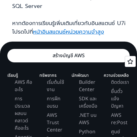
SQL Server
หากต้องการเรียนรู้เพิ่มเติมเกี่ยวกับอินสแตนซ์ U7i
โปรดไปที่
หน้าอินสแตนซ์หน่วยความจำสูง
สร้างบัญชี AWS
เรียนรู้
ทรัพยากร
นักพัฒนา
ความช่วยเหลือ
AWS คือ
เริ่มต้นใช้
Builder
ติดต่อเรา
อะไร
งาน
Center
ยื่นตั๋ว
การ
การฝึก
SDK และ
แจ้ง
ประมวล
อบรม
เครื่องมือ
ปัญหา
ผลบน
AWS
.NET บน
AWS
คลาวด์
Trust
AWS
re:Post
คืออะไร
Center
Python
ศูนย์