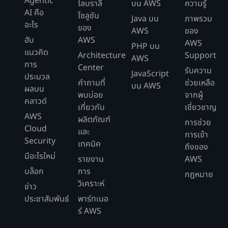
Agentic
ไลบราลี
บน AWS
ความรู้
AI คือ
โซลูชัน
Java บน
ภาพรวม
อะไร
ของ
AWS
ของ
ฮับ
AWS
AWS
PHP บน
แนวคิด
Architecture
Support
AWS
การ
Center
รับความ
JavaScript
ประมวล
คำถามที่
ช่วยเหลือ
บน AWS
ผลบน
พบบ่อย
จากผู้
คลาวด์
เกี่ยวกับ
เชี่ยวชาญ
AWS
ผลิตภัณฑ์
การช่วย
Cloud
และ
การเข้า
Security
เทคนิค
ถึงของ
มีอะไรใหม่
รายงาน
AWS
บล็อก
การ
กฎหมาย
วิเคราะห์
ข่าว
ประชาสัมพันธ์
พาร์ทเนอ
ร์ AWS