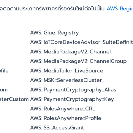
ติดตามประเภททรัพยากรที่รองรับใหม่ต่อไปนี้ใน
AWS Regi
AWS::Glue::Registry
AWS::IoTCoreDeviceAdvisor::SuiteDefini
AWS::MediaPackageV2::Channel
AWS::MediaPackageV2::ChannelGroup
file
AWS::MediaTailor::LiveSource
AWS::MSK::ServerlessCluster
tom
AWS::PaymentCryptography::Alias
eterCustom
AWS::PaymentCryptography::Key
AWS::RolesAnywhere::CRL
AWS::RolesAnywhere::Profile
AWS::S3::AccessGrant