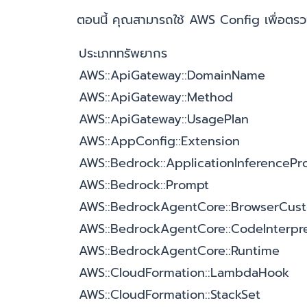
ตอนนี้ คุณสามารถใช้ AWS Config เพื่อตรวจ
ประเภททรัพยากร
AWS::ApiGateway::DomainName
AWS::ApiGateway::Method
AWS::ApiGateway::UsagePlan
AWS::AppConfig::Extension
AWS::Bedrock::ApplicationInferencePro
AWS::Bedrock::Prompt
AWS::BedrockAgentCore::BrowserCus
AWS::BedrockAgentCore::CodeInterpr
AWS::BedrockAgentCore::Runtime
AWS::CloudFormation::LambdaHook
AWS::CloudFormation::StackSet