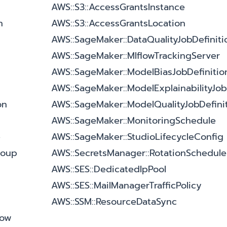
AWS::S3::AccessGrantsInstance
n
AWS::S3::AccessGrantsLocation
AWS::SageMaker::DataQualityJobDefiniti
AWS::SageMaker::MlflowTrackingServer
AWS::SageMaker::ModelBiasJobDefinitio
AWS::SageMaker::ModelExplainabilityJob
on
AWS::SageMaker::ModelQualityJobDefini
AWS::SageMaker::MonitoringSchedule
e
AWS::SageMaker::StudioLifecycleConfig
roup
AWS::SecretsManager::RotationSchedule
AWS::SES::DedicatedIpPool
AWS::SES::MailManagerTrafficPolicy
AWS::SSM::ResourceDataSync
low