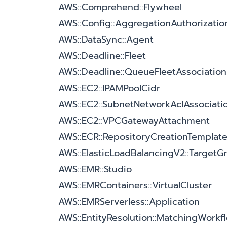
AWS::Comprehend::Flywheel
AWS::Config::AggregationAuthorizatio
AWS::DataSync::Agent
AWS::Deadline::Fleet
AWS::Deadline::QueueFleetAssociation
AWS::EC2::IPAMPoolCidr
AWS::EC2::SubnetNetworkAclAssociati
AWS::EC2::VPCGatewayAttachment
AWS::ECR::RepositoryCreationTemplat
AWS::ElasticLoadBalancingV2::TargetG
AWS::EMR::Studio
AWS::EMRContainers::VirtualCluster
AWS::EMRServerless::Application
AWS::EntityResolution::MatchingWorkf