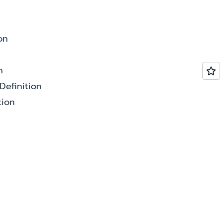
on
n
Definition
tion