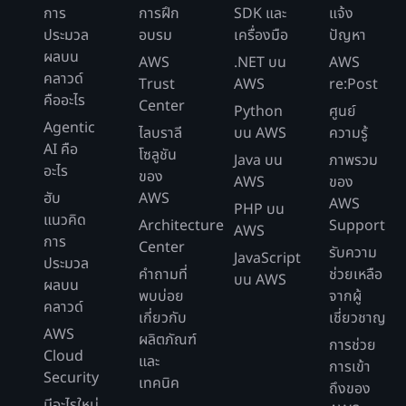
การ
การฝึก
SDK และ
แจ้ง
ประมวล
อบรม
เครื่องมือ
ปัญหา
ผลบน
AWS
.NET บน
AWS
คลาวด์
Trust
AWS
re:Post
คืออะไร
Center
Python
ศูนย์
Agentic
ไลบราลี
บน AWS
ความรู้
AI คือ
โซลูชัน
Java บน
ภาพรวม
อะไร
ของ
AWS
ของ
ฮับ
AWS
AWS
PHP บน
แนวคิด
Architecture
Support
AWS
การ
Center
รับความ
JavaScript
ประมวล
คำถามที่
ช่วยเหลือ
บน AWS
ผลบน
พบบ่อย
จากผู้
คลาวด์
เกี่ยวกับ
เชี่ยวชาญ
AWS
ผลิตภัณฑ์
การช่วย
Cloud
และ
การเข้า
Security
เทคนิค
ถึงของ
มีอะไรใหม่