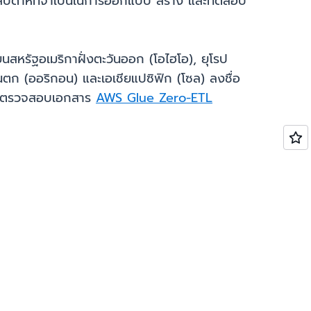
สัปดาห์ที่จำเป็นในการออกแบบ สร้าง และทดสอบ
ยนสหรัฐอเมริกาฝั่งตะวันออก (โอไฮโอ), ยุโรป
ันตก (ออริกอน) และเอเชียแปซิฟิก (โซล) ลงชื่อ
อตรวจสอบเอกสาร
AWS Glue Zero-ETL