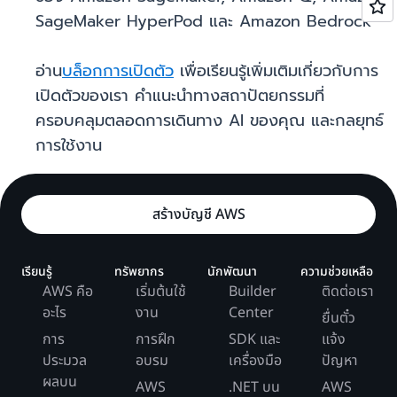
SageMaker HyperPod และ Amazon Bedrock
อ่าน
บล็อกการเปิดตัว
เพื่อเรียนรู้เพิ่มเติมเกี่ยวกับการ
เปิดตัวของเรา คำแนะนำทางสถาปัตยกรรมที่
ครอบคลุมตลอดการเดินทาง AI ของคุณ และกลยุทธ์
การใช้งาน
สร้างบัญชี AWS
เรียนรู้
ทรัพยากร
นักพัฒนา
ความช่วยเหลือ
AWS คือ
เริ่มต้นใช้
Builder
ติดต่อเรา
อะไร
งาน
Center
ยื่นตั๋ว
การ
การฝึก
SDK และ
แจ้ง
ประมวล
อบรม
เครื่องมือ
ปัญหา
ผลบน
AWS
.NET บน
AWS