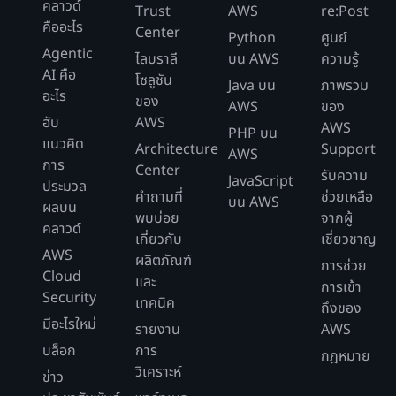
คลาวด์
Trust
AWS
re:Post
คืออะไร
Center
Python
ศูนย์
Agentic
ไลบราลี
บน AWS
ความรู้
AI คือ
โซลูชัน
Java บน
ภาพรวม
อะไร
ของ
AWS
ของ
ฮับ
AWS
AWS
PHP บน
แนวคิด
Architecture
Support
AWS
การ
Center
รับความ
JavaScript
ประมวล
คำถามที่
ช่วยเหลือ
บน AWS
ผลบน
พบบ่อย
จากผู้
คลาวด์
เกี่ยวกับ
เชี่ยวชาญ
AWS
ผลิตภัณฑ์
การช่วย
Cloud
และ
การเข้า
Security
เทคนิค
ถึงของ
มีอะไรใหม่
รายงาน
AWS
บล็อก
การ
กฎหมาย
วิเคราะห์
ข่าว