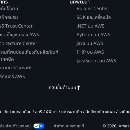
ยากร
นักพัฒนา
่มต้นใช้งาน
Builder Center
รฝึกอบรม
SDK และเครื่องมือ
S Trust Center
.NET บน AWS
บราลีโซลูชันของ AWS
Python บน AWS
chitecture Center
Java บน AWS
ถามที่พบบ่อยเกี่ยวกับผลิตภัณฑ์
PHP บน AWS
ะเทคนิค
JavaScript บน AWS
ยงานการวิเคราะห์
ร์ทเนอร์ AWS
กลับขึ้นด้านบน
น ได้แก่ ชนกลุ่มน้อย / สตรี / ผู้พิการ / ทหารผ่านศึก / อัตลักษณ์ทางเพศ / รสนิ
มเป็นส่วนตัวของคุณ
ค่ากำหนดของคุกกี้
© 2026, Amazon