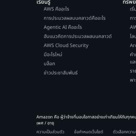
เรียนรู้
ทรัพ
AWS คืออะไร
เริ
การประมวลผลบนคลาวด์คืออะไร
กา
Agentic AI คืออะไร
AW
ฮับแนวคิดการประมวลผลบนคลาวด์
ไล
AWS Cloud Security
Ar
มีอะไรใหม่
คำ
แล
บล็อก
รา
ข่าวประชาสัมพันธ์
พา
Amazon คือ ผู้ว่าจ้างที่มอบโอกาสอย่างเท่าเทียมให้กับทุกค
เพศ / อายุ
ความเป็นส่วนตัว
ข้อกำหนดเว็บไซต์
ตัวเลือกควา