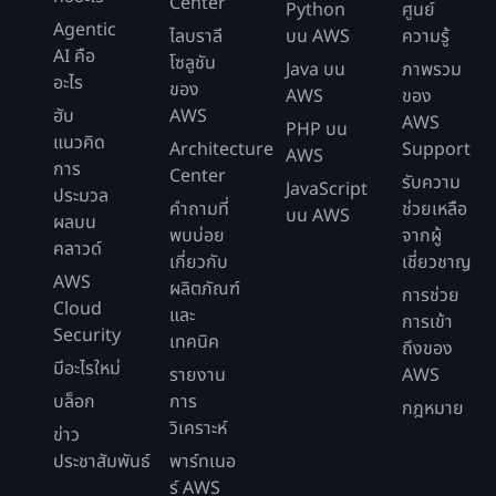
Center
Python
ศูนย์
Agentic
ไลบราลี
บน AWS
ความรู้
AI คือ
โซลูชัน
Java บน
ภาพรวม
อะไร
ของ
AWS
ของ
ฮับ
AWS
AWS
PHP บน
แนวคิด
Architecture
Support
AWS
การ
Center
รับความ
JavaScript
ประมวล
คำถามที่
ช่วยเหลือ
บน AWS
ผลบน
พบบ่อย
จากผู้
คลาวด์
เกี่ยวกับ
เชี่ยวชาญ
AWS
ผลิตภัณฑ์
การช่วย
Cloud
และ
การเข้า
Security
เทคนิค
ถึงของ
มีอะไรใหม่
รายงาน
AWS
บล็อก
การ
กฎหมาย
วิเคราะห์
ข่าว
ประชาสัมพันธ์
พาร์ทเนอ
ร์ AWS