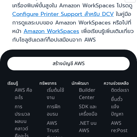
เครื่องพิมพ์ขั้นสูงใน Amazon WorkSpaces โปรดดู
Configure Printer Support สำหรับ DCV
ในคู่มือ
การดูแลระบบของ Amazon WorkSpaces หรือไปที่
หน้า
Amazon WorkSpaces
เพื่อเรียนรู้เพิ่มเติมเกี่ยว
กับโซลูชันเดสก์ท็อปเสมือนจาก AWS
สร้างบัญชี AWS
เรียนรู้
ทรัพยากร
นักพัฒนา
ความช่วยเหลือ
AWS คือ
เริ่มต้นใช้
Builder
ติดต่อเรา
อะไร
งาน
Center
ยื่นตั๋ว
การ
การฝึก
SDK และ
แจ้ง
ประมวล
อบรม
เครื่องมือ
ปัญหา
ผลบน
AWS
.NET บน
AWS
คลาวด์
Trust
AWS
re:Post
คืออะไร