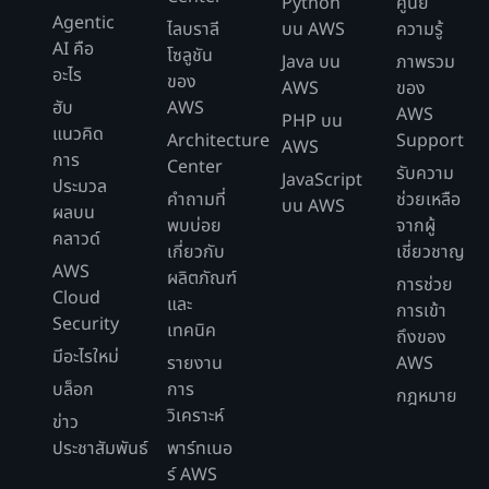
Python
ศูนย์
Agentic
ไลบราลี
บน AWS
ความรู้
AI คือ
โซลูชัน
Java บน
ภาพรวม
อะไร
ของ
AWS
ของ
ฮับ
AWS
AWS
PHP บน
แนวคิด
Architecture
Support
AWS
การ
Center
รับความ
JavaScript
ประมวล
คำถามที่
ช่วยเหลือ
บน AWS
ผลบน
พบบ่อย
จากผู้
คลาวด์
เกี่ยวกับ
เชี่ยวชาญ
AWS
ผลิตภัณฑ์
การช่วย
Cloud
และ
การเข้า
Security
เทคนิค
ถึงของ
มีอะไรใหม่
รายงาน
AWS
บล็อก
การ
กฎหมาย
วิเคราะห์
ข่าว
ประชาสัมพันธ์
พาร์ทเนอ
ร์ AWS