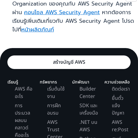
Organization ของคุณกับ AWS Security Agent
ผ่าน
คอนโซล AWS Security Agent
หากต้องการ
เรียนรู้เพิ่มเติมเกี่ยวกับ AWS Security Agent โปรด
ไปที่
หน้าผลิตภัณฑ์
สร้างบัญชี AWS
เรียนรู้
ทรัพยากร
นักพัฒนา
ความช่วยเหลือ
AWS คือ
เริ่มต้นใช้
Builder
ติดต่อเรา
อะไร
งาน
Center
ยื่นตั๋ว
การ
การฝึก
SDK และ
แจ้ง
ประมวล
อบรม
เครื่องมือ
ปัญหา
ผลบน
AWS
.NET บน
AWS
คลาวด์
Trust
AWS
re:Post
คืออะไร
Center