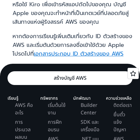
หรือใช้ Kiro เพื่อเข้ารหัสแอปถัดไปของคุณ บัญชี
Apple ของคุณจะทำหน้าที่เป็นเกตเวย์ที่ปลอดภัยสู่
เส้นทางแห่งผู้รังสรรค์ AWS ของคุณ
หากต้องการเรียนรู้เพิ่มเติมเกี่ยวกับ ID ตัวสร้างของ
AWS และเริ่มต้นด้วยการลงชื่อเข้าใช้ด้วย Apple
โปรดไปที่
เอกสารประกอบ ID ตัวสร้างของ AWS
สร้างบัญชี AWS
เรียนรู้
ทรัพยากร
นักพัฒนา
ความช่วยเหลือ
AWS คือ
เริ่มต้นใช้
Builder
ติดต่อเรา
อะไร
งาน
Center
ยื่นตั๋ว
การ
การฝึก
SDK และ
แจ้ง
ประมวล
อบรม
เครื่องมือ
ปัญหา
ผลบน
AWS
.NET บน
AWS