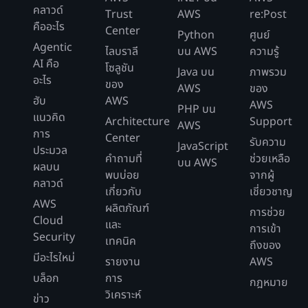
คลาวด์
Trust
AWS
re:Post
คืออะไร
Center
Python
ศูนย์
Agentic
ไลบราลี
บน AWS
ความรู้
AI คือ
โซลูชัน
Java บน
ภาพรวม
อะไร
ของ
AWS
ของ
ฮับ
AWS
AWS
PHP บน
แนวคิด
Architecture
Support
AWS
การ
Center
รับความ
JavaScript
ประมวล
คำถามที่
ช่วยเหลือ
บน AWS
ผลบน
พบบ่อย
จากผู้
คลาวด์
เกี่ยวกับ
เชี่ยวชาญ
AWS
ผลิตภัณฑ์
การช่วย
Cloud
และ
การเข้า
Security
เทคนิค
ถึงของ
มีอะไรใหม่
รายงาน
AWS
บล็อก
การ
กฎหมาย
วิเคราะห์
ข่าว