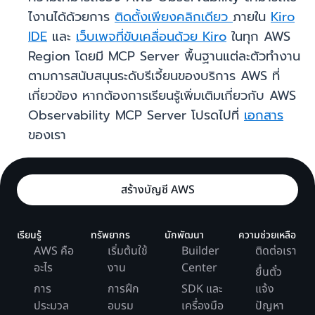
ไงานได้ด้วยการ
ติดตั้งเพียงคลิกเดียว
ภายใน
Kiro
IDE
และ
เว็บเพจที่ขับเคลื่อนด้วย Kiro
ในทุก AWS
Region โดยมี MCP Server พื้นฐานแต่ละตัวทำงาน
ตามการสนับสนุนระดับรีเจี้ยนของบริการ AWS ที่
เกี่ยวข้อง หากต้องการเรียนรู้เพิ่มเติมเกี่ยวกับ AWS
Observability MCP Server โปรดไปที่
เอกสาร
ของเรา
สร้างบัญชี AWS
เรียนรู้
ทรัพยากร
นักพัฒนา
ความช่วยเหลือ
AWS คือ
เริ่มต้นใช้
Builder
ติดต่อเรา
อะไร
งาน
Center
ยื่นตั๋ว
การ
การฝึก
SDK และ
แจ้ง
ประมวล
อบรม
เครื่องมือ
ปัญหา