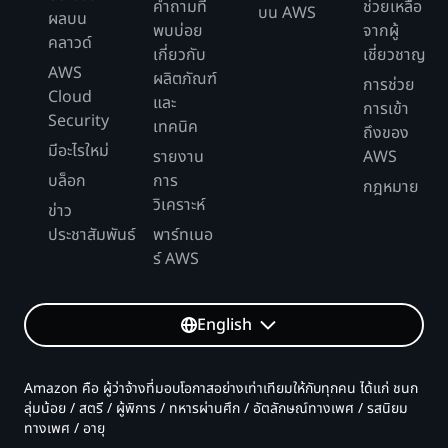
คำถามที่
ช่วยเหลือ
บน AWS
ผลบน
พบบ่อย
จากผู้
คลาวด์
เกี่ยวกับ
เชี่ยวชาญ
AWS
ผลิตภัณฑ์
การช่วย
Cloud
และ
การเข้า
Security
เทคนิค
ถึงของ
มีอะไรใหม่
รายงาน
AWS
บล็อก
การ
กฎหมาย
วิเคราะห์
ข่าว
ประชาสัมพันธ์
พาร์ทเนอ
ร์ AWS
English
Amazon คือ ผู้ว่าจ้างที่มอบโอกาสอย่างเท่าเทียมให้กับทุกคน ได้แก่ ชนก
ลุ่มน้อย / สตรี / ผู้พิการ / ทหารผ่านศึก / อัตลักษณ์ทางเพศ / รสนิยม
ทางเพศ / อายุ