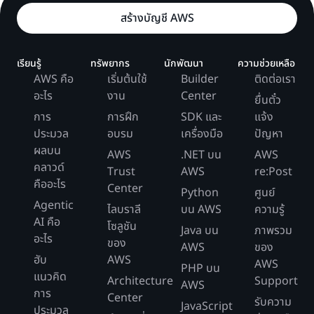
สร้างบัญชี AWS
เรียนรู้
ทรัพยากร
นักพัฒนา
ความช่วยเหลือ
AWS คือ
เริ่มต้นใช้
Builder
ติดต่อเรา
อะไร
งาน
Center
ยื่นตั๋ว
การ
การฝึก
SDK และ
แจ้ง
ประมวล
อบรม
เครื่องมือ
ปัญหา
ผลบน
AWS
.NET บน
AWS
คลาวด์
Trust
AWS
re:Post
คืออะไร
Center
Python
ศูนย์
Agentic
ไลบราลี
บน AWS
ความรู้
AI คือ
โซลูชัน
Java บน
ภาพรวม
อะไร
ของ
AWS
ของ
ฮับ
AWS
AWS
PHP บน
แนวคิด
Architecture
Support
AWS
การ
Center
รับความ
JavaScript
ประมวล