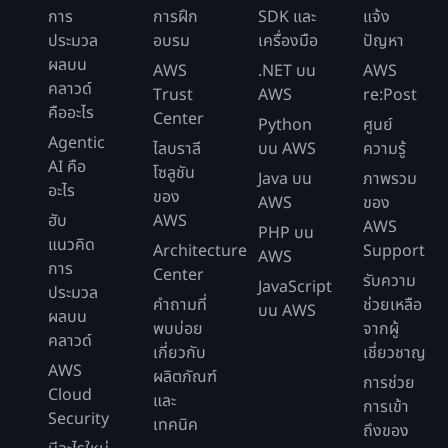
การ
การฝึก
SDK และ
แจ้ง
ประมวล
อบรม
เครื่องมือ
ปัญหา
ผลบน
AWS
.NET บน
AWS
คลาวด์
Trust
AWS
re:Post
คืออะไร
Center
Python
ศูนย์
Agentic
ไลบราลี
บน AWS
ความรู้
AI คือ
โซลูชัน
Java บน
ภาพรวม
อะไร
ของ
AWS
ของ
ฮับ
AWS
AWS
PHP บน
แนวคิด
Architecture
Support
AWS
การ
Center
รับความ
JavaScript
ประมวล
คำถามที่
ช่วยเหลือ
บน AWS
ผลบน
พบบ่อย
จากผู้
คลาวด์
เกี่ยวกับ
เชี่ยวชาญ
AWS
ผลิตภัณฑ์
การช่วย
Cloud
และ
การเข้า
Security
เทคนิค
ถึงของ