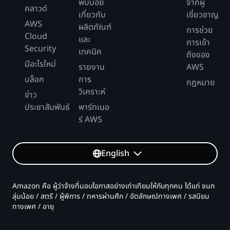
พบบ่อย
จากผู้
คลาวด์
เกี่ยวกับ
เชี่ยวชาญ
AWS
ผลิตภัณฑ์
การช่วย
Cloud
และ
การเข้า
Security
เทคนิค
ถึงของ
มีอะไรใหม่
รายงาน
AWS
บล็อก
การ
กฎหมาย
วิเคราะห์
ข่าว
ประชาสัมพันธ์
พาร์ทเนอ
ร์ AWS
English
Amazon คือ ผู้ว่าจ้างที่มอบโอกาสอย่างเท่าเทียมให้กับทุกคน ได้แก่ ชนก
ลุ่มน้อย / สตรี / ผู้พิการ / ทหารผ่านศึก / อัตลักษณ์ทางเพศ / รสนิยม
ทางเพศ / อายุ