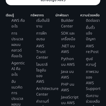
สร้างบัญชี AWS
เรียนรู้
ทรัพยากร
นักพัฒนา
ความช่วยเหลือ
AWS คือ
เริ่มต้นใช้
Builder
ติดต่อเรา
อะไร
งาน
Center
ยื่นตั๋ว
การ
การฝึก
SDK และ
แจ้ง
ประมวล
อบรม
เครื่องมือ
ปัญหา
ผลบน
AWS
.NET บน
AWS
คลาวด์
Trust
AWS
re:Post
คืออะไร
Center
Python
ศูนย์
Agentic
ไลบราลี
บน AWS
ความรู้
AI คือ
โซลูชัน
Java บน
ภาพรวม
อะไร
ของ
AWS
ของ
ฮับ
AWS
AWS
PHP บน
แนวคิด
Architecture
Support
AWS
การ
Center
รับความ
JavaScript
ประมวล
คำถามที่
ช่วยเหลือ
บน AWS
ผลบน