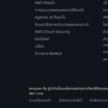
AWS คืออะไร
เริ
การประมวลผลบนคลาวด์คืออะไร
กา
Agentic AI คืออะไร
AW
ฮับแนวคิดการประมวลผลบนคลาวด์
ไล
AWS Cloud Security
Ar
มีอะไรใหม่
คำ
แล
บล็อก
รา
ข่าวประชาสัมพันธ์
พา
Amazon คือ ผู้ว่าจ้างที่มอบโอกาสอย่างเท่าเทียมให้กับทุกค
เพศ / อายุ
ความเป็นส่วนตัว
ข้อกำหนดเว็บไซต์
ตัวเลือกควา