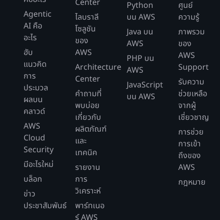
Center
Python
ศูนย์
Agentic
ไลบราลี
บน AWS
ความรู้
AI คือ
โซลูชัน
Java บน
ภาพรวม
อะไร
ของ
AWS
ของ
ฮับ
AWS
AWS
PHP บน
แนวคิด
Architecture
Support
AWS
การ
Center
รับความ
JavaScript
ประมวล
คำถามที่
ช่วยเหลือ
บน AWS
ผลบน
พบบ่อย
จากผู้
คลาวด์
เกี่ยวกับ
เชี่ยวชาญ
AWS
ผลิตภัณฑ์
การช่วย
Cloud
และ
การเข้า
Security
เทคนิค
ถึงของ
มีอะไรใหม่
รายงาน
AWS
บล็อก
การ
กฎหมาย
วิเคราะห์
ข่าว
ประชาสัมพันธ์
พาร์ทเนอ
ร์ AWS