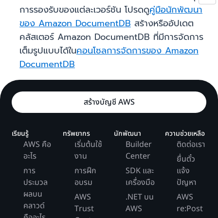
การรองรับของแต่ละเวอร์ชัน โปรดดู
คู่มือนักพัฒนา
ของ Amazon DocumentDB
สร้างหรืออัปเดต
คลัสเตอร์ Amazon DocumentDB ที่มีการจัดการ
เต็มรูปแบบได้ใน
คอนโซลการจัดการของ Amazon
DocumentDB
สร้างบัญชี AWS
เรียนรู้
ทรัพยากร
นักพัฒนา
ความช่วยเหลือ
AWS คือ
เริ่มต้นใช้
Builder
ติดต่อเรา
อะไร
งาน
Center
ยื่นตั๋ว
การ
การฝึก
SDK และ
แจ้ง
ประมวล
อบรม
เครื่องมือ
ปัญหา
ผลบน
AWS
.NET บน
AWS
คลาวด์
Trust
AWS
re:Post
คืออะไร