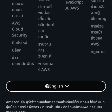
รับความ
JavaScript
ประมวล
คำถามที่
ช่วยเหลือ
บน AWS
ผลบน
พบบ่อย
จากผู้
คลาวด์
เกี่ยวกับ
เชี่ยวชาญ
AWS
ผลิตภัณฑ์
การช่วย
Cloud
และ
การเข้า
Security
เทคนิค
ถึงของ
มีอะไรใหม่
รายงาน
AWS
บล็อก
การ
กฎหมาย
วิเคราะห์
ข่าว
ประชาสัมพันธ์
พาร์ทเนอ
ร์ AWS
English
Amazon คือ ผู้ว่าจ้างที่มอบโอกาสอย่างเท่าเทียมให้กับทุกคน ได้แก่ ชนก
ลุ่มน้อย / สตรี / ผู้พิการ / ทหารผ่านศึก / อัตลักษณ์ทางเพศ / รสนิยม