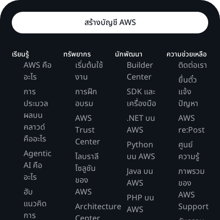
สร้างบัญชี AWS
เรียนรู้
ทรัพยากร
นักพัฒนา
ความช่วยเหลือ
AWS คือ
เริ่มต้นใช้
Builder
ติดต่อเรา
อะไร
งาน
Center
ยื่นตั๋ว
การ
การฝึก
SDK และ
แจ้ง
ประมวล
อบรม
เครื่องมือ
ปัญหา
ผลบน
AWS
.NET บน
AWS
คลาวด์
Trust
AWS
re:Post
คืออะไร
Center
Python
ศูนย์
Agentic
ไลบราลี
บน AWS
ความรู้
AI คือ
โซลูชัน
Java บน
ภาพรวม
อะไร
ของ
AWS
ของ
ฮับ
AWS
AWS
PHP บน
แนวคิด
Architecture
Support
AWS
การ
Center