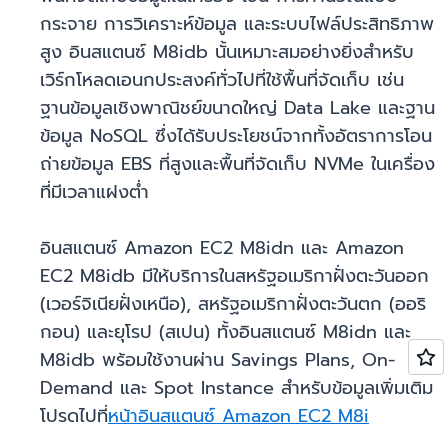
กระจาย การวิเคราะห์ข้อมูล และระบบไฟล์ประสิทธิภาพ
สูง อินสแตนซ์ M8idb นั้นเหมาะสมอย่างยิ่งสำหรับ
เวิร์กโหลดเอนกประสงค์ทั่วไปที่ใช้พื้นที่จัดเก็บ เช่น
ฐานข้อมูลเชิงพาณิชย์ขนาดใหญ่ Data Lake และฐาน
ข้อมูล NoSQL ซึ่งได้รับประโยชน์จากทั้งอัตราการโอน
ถ่ายข้อมูล EBS ที่สูงและพื้นที่จัดเก็บ NVMe ในเครื่อง
ที่มีเวลาแฝงต่ำ
อินสแตนซ์ Amazon EC2 M8idn และ Amazon
EC2 M8idb มีให้บริการในสหรัฐอเมริกาฝั่งตะวันออก
(เวอร์จิเนียฝั่งเหนือ), สหรัฐอเมริกาฝั่งตะวันตก (ออริ
กอน) และยุโรป (สเปน) ทั้งอินสแตนซ์ M8idn และ
M8idb พร้อมใช้งานผ่าน Savings Plans, On-
Demand และ Spot Instance สำหรับข้อมูลเพิ่มเติม
โปรดไปที่
หน้าอินสแตนซ์ Amazon EC2 M8i