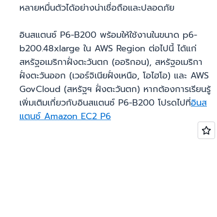
หลายหมื่นตัวได้อย่างน่าเชื่อถือและปลอดภัย
อินสแตนซ์ P6-B200 พร้อมให้ใช้งานในขนาด p6-
b200.48xlarge ใน AWS Region ต่อไปนี้ ได้แก่
สหรัฐอเมริกาฝั่งตะวันตก (ออริกอน), สหรัฐอเมริกา
ฝั่งตะวันออก (เวอร์จิเนียฝั่งเหนือ, โอไฮโอ) และ AWS
GovCloud (สหรัฐฯ ฝั่งตะวันตก) หากต้องการเรียนรู้
เพิ่มเติมเกี่ยวกับอินสแตนซ์ P6-B200 โปรดไปที่
อินส
แตนซ์ Amazon EC2 P6